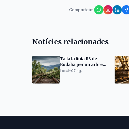
Comparteix
:
Notícies relacionades
Talla la línia R3 de
Rodalia per un arbre
caigut a la via
Local
•
07 ag.