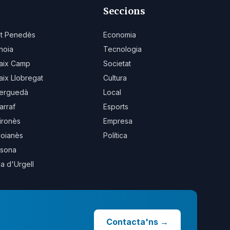
Seccions
lt Penedès
Economia
noia
Tecnologia
aix Camp
Societat
aix Llobregat
Cultura
erguedà
Local
arraf
Esports
ironès
Empresa
oianès
Política
sona
la d'Urgell
Contacta'ns
→