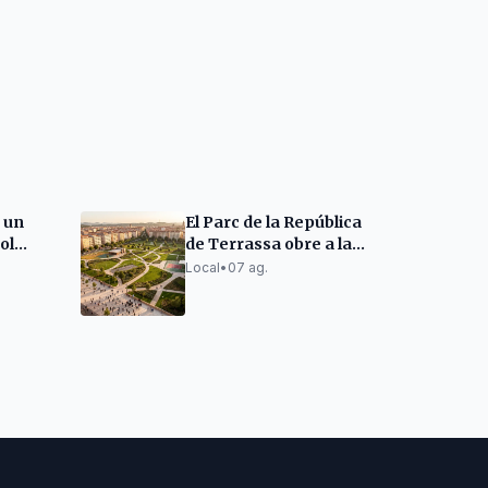
à un
El Parc de la República
sol
de Terrassa obre a la
agost
tardor com a segona
Local
•
07 ag.
gran zona verda