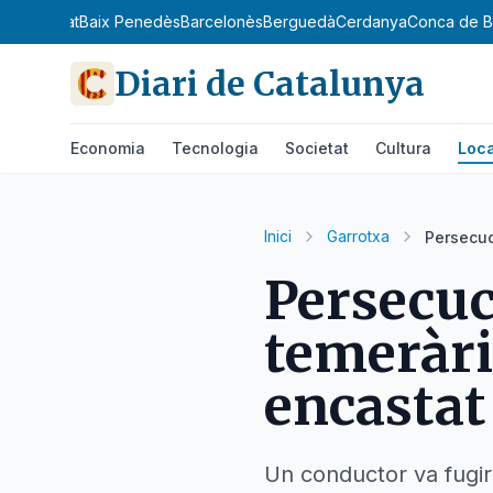
x Llobregat
Baix Penedès
Barcelonès
Berguedà
Cerdanya
Conca de B
Diari de Catalunya
Economia
Tecnologia
Societat
Cultura
Loca
Inici
Garrotxa
Persecuc
Persecuc
temeràri
encastat
Un conductor va fugir