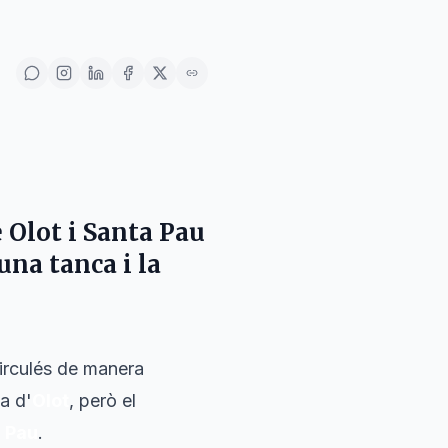
e
Olot
i
Santa Pau
una tanca i la
circulés de manera
na d'
Olot
, però el
 Pau
.