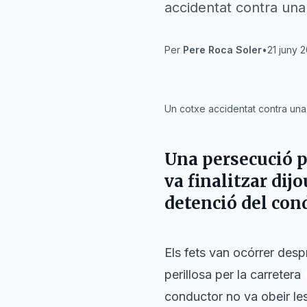
accidentat contra una
Per
Pere Roca Soler
•
21 juny 
IA
Un cotxe accidentat contra una
Una persecució p
va finalitzar dij
detenció del con
Els fets van ocórrer desp
perillosa per la carretera
conductor no va obeir les