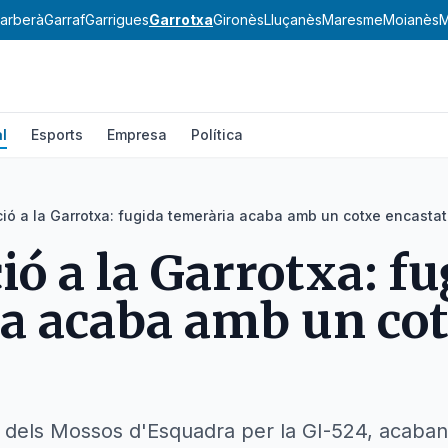
arberà
Garraf
Garrigues
Garrotxa
Gironès
Lluçanès
Maresme
Moianès
M
l
Esports
Empresa
Política
ió a la Garrotxa: fugida temerària acaba amb un cotxe encastat
ió a la Garrotxa: f
a acaba amb un co
 dels Mossos d'Esquadra per la GI-524, acaban