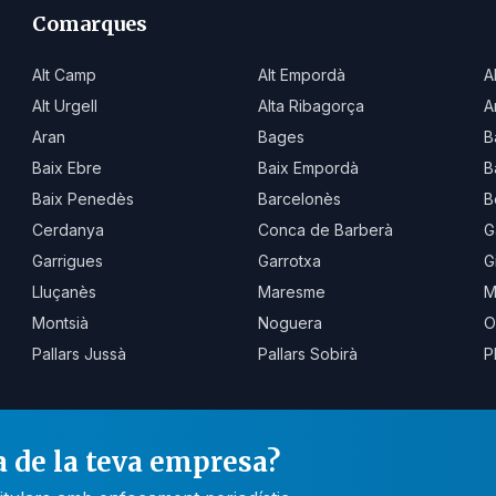
Comarques
Alt Camp
Alt Empordà
A
Alt Urgell
Alta Ribagorça
A
Aran
Bages
B
Baix Ebre
Baix Empordà
B
Baix Penedès
Barcelonès
B
Cerdanya
Conca de Barberà
G
Garrigues
Garrotxa
G
Lluçanès
Maresme
M
Montsià
Noguera
O
Pallars Jussà
Pallars Sobirà
P
a de la teva empresa?