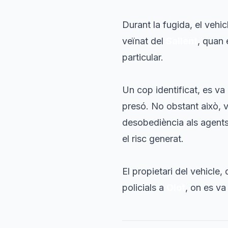
Durant la fugida, el vehic
veïnat del
Sallent
, quan 
particular.
Un cop identificat, es va
presó. No obstant això, v
desobediència als agents d
el risc generat.
El propietari del vehicle,
policials a
Olot
, on es va