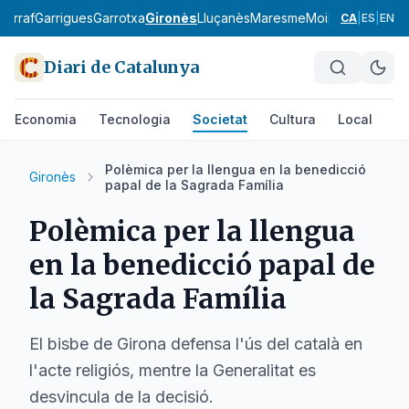
Garraf
Garrigues
Garrotxa
Gironès
Lluçanès
Maresme
Moianès
Montsià
CA
|
ES
|
EN
Diari de Catalunya
Economia
Tecnologia
Societat
Cultura
Local
Es
Polèmica per la llengua en la benedicció
Gironès
papal de la Sagrada Família
Polèmica per la llengua
en la benedicció papal de
la Sagrada Família
El bisbe de Girona defensa l'ús del català en
l'acte religiós, mentre la Generalitat es
desvincula de la decisió.