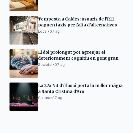
Tempesta a Caldes: usuaris de l'R11
paguen taxis per falta d'alternatives
Local
•
07 ag.
El dol prolongat pot agreujar el
deteriorament cognitiu en gent gran
Societat
•
07 ag.
La 27a Nit d’il·lusió porta la millor màgia
a Santa Cristina d'Aro
Cultura
•
07 ag.