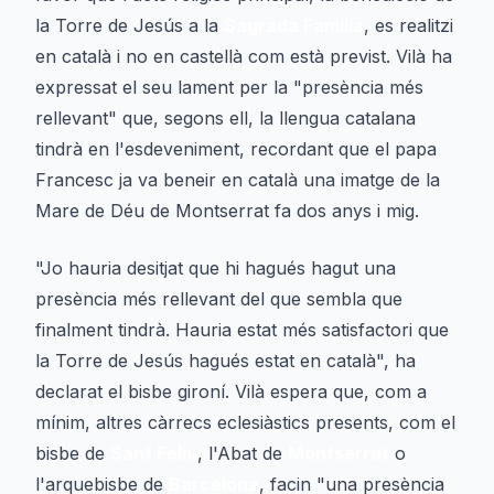
la Torre de Jesús a la
Sagrada Família
, es realitzi
en català i no en castellà com està previst. Vilà ha
expressat el seu lament per la "presència més
rellevant" que, segons ell, la llengua catalana
tindrà en l'esdeveniment, recordant que el papa
Francesc ja va beneir en català una imatge de la
Mare de Déu de Montserrat fa dos anys i mig.
"Jo hauria desitjat que hi hagués hagut una
presència més rellevant del que sembla que
finalment tindrà. Hauria estat més satisfactori que
la Torre de Jesús hagués estat en català", ha
declarat el bisbe gironí. Vilà espera que, com a
mínim, altres càrrecs eclesiàstics presents, com el
bisbe de
Sant Feliu
, l'Abat de
Montserrat
o
l'arquebisbe de
Barcelona
, facin "una presència