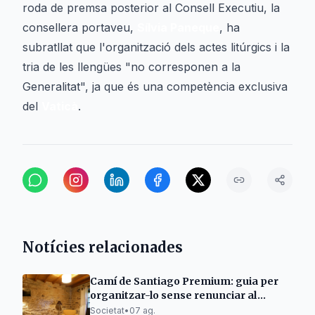
roda de premsa posterior al Consell Executiu, la
consellera portaveu,
Sílvia Paneque
, ha
subratllat que l'organització dels actes litúrgics i la
tria de les llengües "no corresponen a la
Generalitat", ja que és una competència exclusiva
del
Vaticà
.
Notícies relacionades
Camí de Santiago Premium: guia per
organitzar-lo sense renunciar al
descans
Societat
•
07 ag.