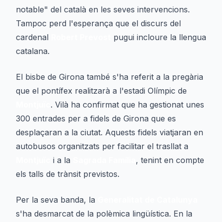
notable" del català en les seves intervencions.
Tampoc perd l'esperança que el discurs del
cardenal
Robert Prevost
pugui incloure la llengua
catalana.
El bisbe de Girona també s'ha referit a la pregària
que el pontífex realitzarà a l'estadi Olímpic de
Montjuïc
. Vilà ha confirmat que ha gestionat unes
300 entrades per a fidels de Girona que es
desplaçaran a la ciutat. Aquests fidels viatjaran en
autobusos organitzats per facilitar el trasllat a
Montjuïc
i a la
Sagrada Família
, tenint en compte
els talls de trànsit previstos.
Per la seva banda, la
Generalitat de Catalunya
s'ha desmarcat de la polèmica lingüística. En la