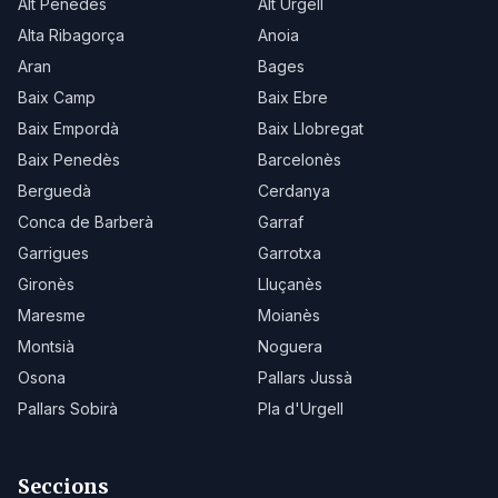
Alt Penedès
Alt Urgell
Alta Ribagorça
Anoia
Aran
Bages
Baix Camp
Baix Ebre
Baix Empordà
Baix Llobregat
Baix Penedès
Barcelonès
Berguedà
Cerdanya
Conca de Barberà
Garraf
Garrigues
Garrotxa
Gironès
Lluçanès
Maresme
Moianès
Montsià
Noguera
Osona
Pallars Jussà
Pallars Sobirà
Pla d'Urgell
Seccions