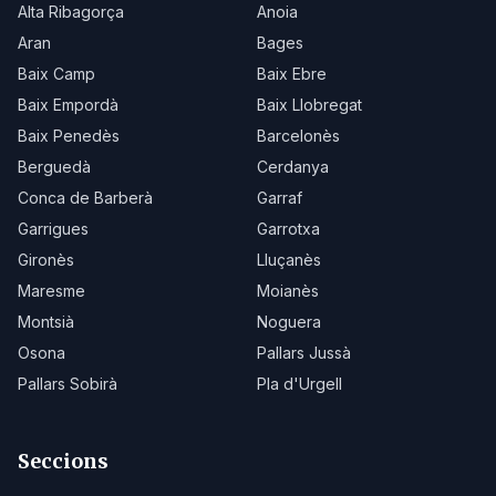
Alta Ribagorça
Anoia
Aran
Bages
Baix Camp
Baix Ebre
Baix Empordà
Baix Llobregat
Baix Penedès
Barcelonès
Berguedà
Cerdanya
Conca de Barberà
Garraf
Garrigues
Garrotxa
Gironès
Lluçanès
Maresme
Moianès
Montsià
Noguera
Osona
Pallars Jussà
Pallars Sobirà
Pla d'Urgell
Seccions