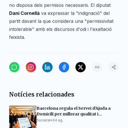
no disposa dels permisos necessaris. El diputat
Dani Cornellà
va expressar la "indignació" del
partit davant la que considera una "permissivitat
intolerable" amb els discursos d'odi i l'exaltació
feixista.
Notícies relacionades
Barcelona regula el Servei d'Ajuda a
Domicili per millorar qualitat i
eficiència
Societat
•
04 ag.