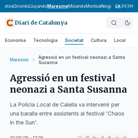
arrotxa
Gironès
Lluçanès
Maresme
Moianès
Montsià
Noguera
Osona
Pa
CA
|
ES
|
EN
Diari de Catalunya
Economia
Tecnologia
Societat
Cultura
Local
Es
Agressió en un festival neonazi a Santa
Maresme
Susanna
Agressió en un festival
neonazi a Santa Susanna
La Policia Local de Calella va intervenir per
una baralla entre assistents al festival 'Chaos
in the Sun'.
30/05/26 - 17:05