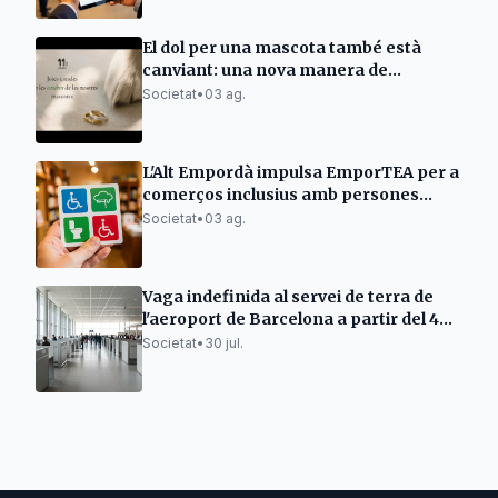
El dol per una mascota també està
canviant: una nova manera de
mantenir-ne viu el record
Societat
•
03 ag.
L'Alt Empordà impulsa EmporTEA per a
comerços inclusius amb persones
autistes
Societat
•
03 ag.
Vaga indefinida al servei de terra de
l'aeroport de Barcelona a partir del 4
d'agost
Societat
•
30 jul.