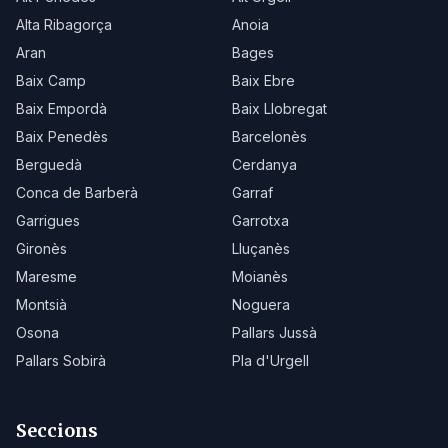
Alta Ribagorça
Anoia
Aran
Bages
Baix Camp
Baix Ebre
Baix Empordà
Baix Llobregat
Baix Penedès
Barcelonès
Berguedà
Cerdanya
Conca de Barberà
Garraf
Garrigues
Garrotxa
Gironès
Lluçanès
Maresme
Moianès
Montsià
Noguera
Osona
Pallars Jussà
Pallars Sobirà
Pla d'Urgell
Seccions