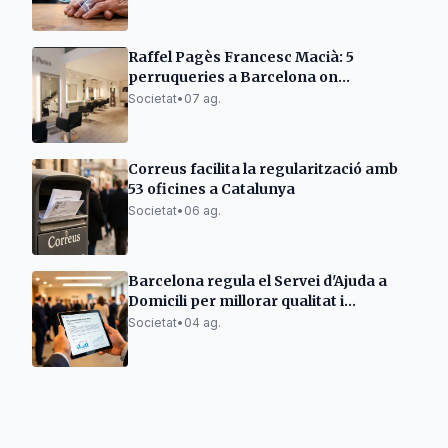
Raffel Pagès Francesc Macià: 5
perruqueries a Barcelona on
l'excel·lència no és tendència, sinó una
Societat
•
07 ag.
manera de fer
Correus facilita la regularització amb
53 oficines a Catalunya
Societat
•
06 ag.
Barcelona regula el Servei d'Ajuda a
Domicili per millorar qualitat i
eficiència
Societat
•
04 ag.