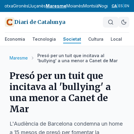
arrotxa
Gironès
Lluçanès
Maresme
Moianès
Montsià
Noguera
Osona
Pa
CA
|
ES
|
EN
Diari de Catalunya
Economia
Tecnologia
Societat
Cultura
Local
Es
Presó per un tuit que incitava al
Maresme
'bullying' a una menor a Canet de Mar
Presó per un tuit que
incitava al 'bullying' a
una menor a Canet de
Mar
L'Audiència de Barcelona condemna un home
a 15 mesos de presó per fomentar la