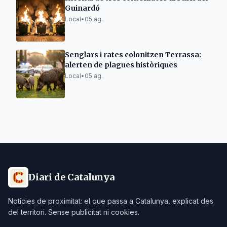
Guinardó
Local
•
05 ag.
Senglars i rates colonitzen Terrassa:
alerten de plagues històriques
Local
•
05 ag.
Diari de Catalunya
Notícies de proximitat: el que passa a Catalunya, explicat des
del territori. Sense publicitat ni cookies.