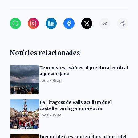
Notícies relacionades
Tempestes i xàfecs al prelitoral central
aquest dijous
Local
•
05 ag.
La Firagost de Valls acull un duel
casteller amb gamma extra
Local
•
05 ag.
Incendi de tres contenidors al barri del