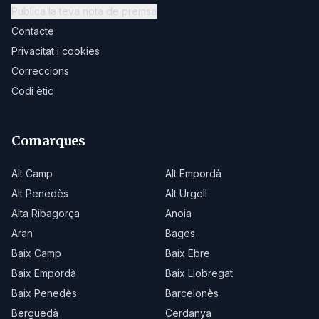
Publica la teva nota de premsa
Contacte
Privacitat i cookies
Correccions
Codi ètic
Comarques
Alt Camp
Alt Empordà
Alt Penedès
Alt Urgell
Alta Ribagorça
Anoia
Aran
Bages
Baix Camp
Baix Ebre
Baix Empordà
Baix Llobregat
Baix Penedès
Barcelonès
Berguedà
Cerdanya