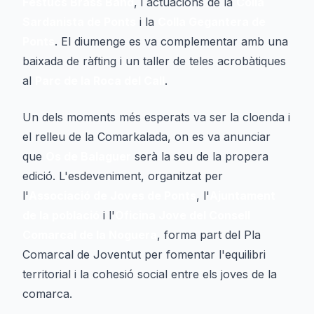
Festucs Brass Band
, i actuacions de la
Colla
Sardanista de Ponts
i la
Colla Gegantera de
Ponts
. El diumenge es va complementar amb una
baixada de ràfting i un taller de teles acrobàtiques
al
Parc de la Roca del Call
.
Un dels moments més esperats va ser la cloenda i
el relleu de la Comarkalada, on es va anunciar
que
Os de Balaguer
serà la seu de la propera
edició. L'esdeveniment, organitzat per
l'
Associació de Joves de Ponts
, l'
Ajuntament
de la població
i l'
Oficina Jove del Consell
Comarcal de la Noguera
, forma part del Pla
Comarcal de Joventut per fomentar l'equilibri
territorial i la cohesió social entre els joves de la
comarca.