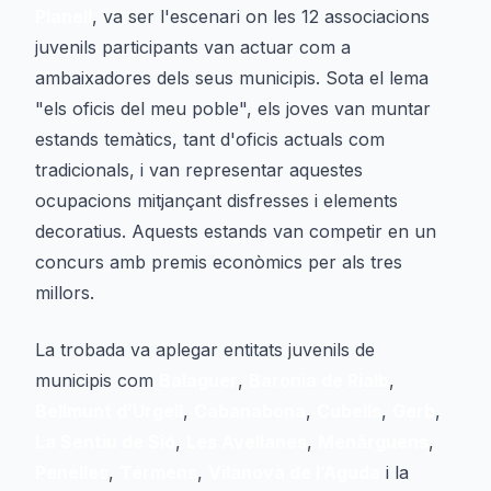
Planell
, va ser l'escenari on les 12 associacions
juvenils participants van actuar com a
ambaixadores dels seus municipis. Sota el lema
"els oficis del meu poble", els joves van muntar
estands temàtics, tant d'oficis actuals com
tradicionals, i van representar aquestes
ocupacions mitjançant disfresses i elements
decoratius. Aquests estands van competir en un
concurs amb premis econòmics per als tres
millors.
La trobada va aplegar entitats juvenils de
municipis com
Balaguer
,
Baronia de Rialb
,
Bellmunt d’Urgell
,
Cabanabona
,
Cubells
,
Gerb
,
La Sentiu de Sió
,
Les Avellanes
,
Menàrguens
,
Penelles
,
Térmens
,
Vilanova de l’Aguda
i la