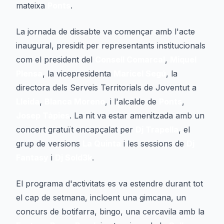
mateixa
Ponts
.
La jornada de dissabte va començar amb l'acte
inaugural, presidit per representants institucionals
com el president del
Consell Comarcal
,
Miquel
Plensa
, la vicepresidenta
Maricel Segú
, la
directora dels Serveis Territorials de Joventut a
Lleida
,
Blanca Moreno
, i l'alcalde de
Ponts
,
Josep Tàpies
. La nit va estar amenitzada amb un
concert gratuït encapçalat per
Dj Trapella
, el
grup de versions
La Quinta
i les sessions de
Dj
Fantasy
i
Dj Sold3k
.
El programa d'activitats es va estendre durant tot
el cap de setmana, incloent una gimcana, un
concurs de botifarra, bingo, una cercavila amb la