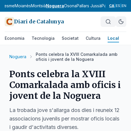
aresme
Moianès
Montsià
Noguera
Osona
Pallars Jussà
Pallars Sobirà
P
CA
|
ES
|
EN
Diari de Catalunya
Economia
Tecnologia
Societat
Cultura
Local
Es
Ponts celebra la XVIII Comarkalada amb
Noguera
oficis i jovent de la Noguera
Ponts celebra la XVIII
Comarkalada amb oficis i
jovent de la Noguera
La trobada jove s'allarga dos dies i reuneix 12
associacions juvenils per mostrar oficis locals
i gaudir d'activitats diverses.