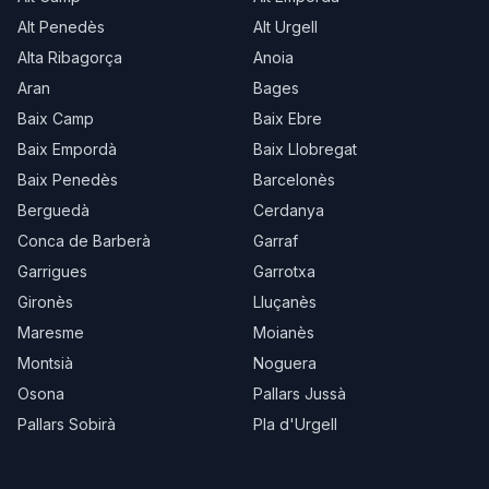
Alt Penedès
Alt Urgell
Alta Ribagorça
Anoia
Aran
Bages
Baix Camp
Baix Ebre
Baix Empordà
Baix Llobregat
Baix Penedès
Barcelonès
Berguedà
Cerdanya
Conca de Barberà
Garraf
Garrigues
Garrotxa
Gironès
Lluçanès
Maresme
Moianès
Montsià
Noguera
Osona
Pallars Jussà
Pallars Sobirà
Pla d'Urgell