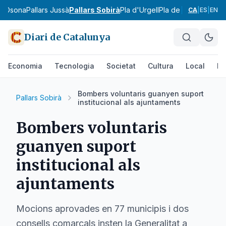
ra
Osona
Pallars Jussà
Pallars Sobirà
Pla d'Urgell
Pla de l'Estany
Prior
CA
|
ES
|
EN
Diari de Catalunya
Economia
Tecnologia
Societat
Cultura
Local
Es
Bombers voluntaris guanyen suport
Pallars Sobirà
institucional als ajuntaments
Bombers voluntaris
guanyen suport
institucional als
ajuntaments
Mocions aprovades en 77 municipis i dos
consells comarcals insten la Generalitat a