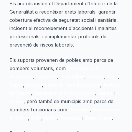
Els acords insten el Departament d'Interior de la
Generalitat a reconèixer drets laborals, garantir
cobertura efectiva de seguretat social i sanitària,
incloent el reconeixement d'accidents i malalties
professionals, i a implementar protocols de
prevenció de riscos laborals.
Els suports provenen de pobles amb parcs de
bombers voluntaris, com
Sant Climent
Sescebes
,
Arbúcies
,
Sant Hilari
,
Sallent
,
Torà
,
Espot
,
Esterri
,
Llavorsí
,
Vall de Cardós
,
Artesa
de Segre
,
Santa Maria Palautordera
,
Gelida
i
Batea
, però també de municipis amb parcs de
bombers funcionaris com
Hostalric
,
Maçanet de
la Selva
,
Sort
,
Ripoll
,
Terrassa
i
Sant Celoni
.