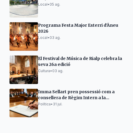
Local
•
05 ag.
Programa Festa Major Esterri d'Àneu
2026
Local
•
03 ag.
El Festival de Música de Rialp celebra la
seva 26a edició
Cultura
•
03 ag.
Imma Sellart pren possessió com a
consellera de Règim Intern a la
Noguera
Política
•
31 jul.