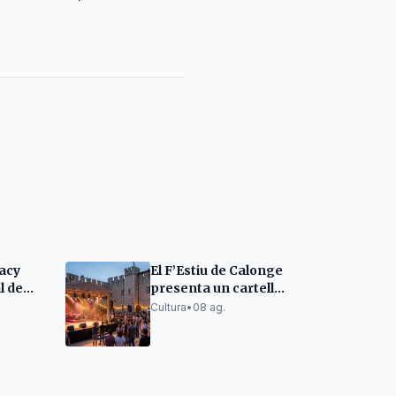
gacy
El F’Estiu de Calonge
l de
presenta un cartell
xits
ambiciós i un espai
Cultura
•
08 ag.
per a emergents