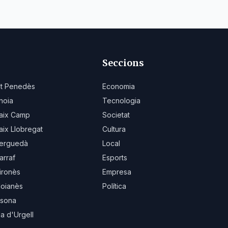
Seccions
lt Penedès
Economia
noia
Tecnologia
aix Camp
Societat
aix Llobregat
Cultura
erguedà
Local
arraf
Esports
ironès
Empresa
oianès
Política
sona
la d'Urgell