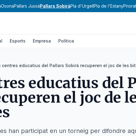
a
Osona
Pallars Jussà
Pallars Sobirà
Pla d'Urgell
Pla de l'Estany
Priora
al
Esports
Empresa
Política
 centres educatius del Pallars Sobirà recuperen el joc de les bit
tres educatius del P
cuperen el joc de le
es
es han participat en un torneig per difondre aqu