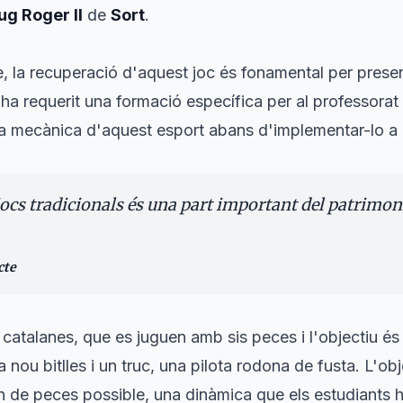
ug Roger II
de
Sort
.
, la recuperació d'aquest joc és fonamental per preserv
ha requerit una formació específica per al professorat
la mecànica d'aquest esport abans d'implementar-lo a l
jocs tradicionals és una part important del patrimoni
cte
s catalanes, que es juguen amb sis peces i l'objectiu és
a nou bitlles i un truc, una pilota rodona de fusta. L'obj
 de peces possible, una dinàmica que els estudiants h