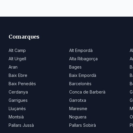
Comarques
Alt Camp
Alt Empordà
A
Alt Urgell
Alta Ribagorça
A
Aran
Bages
B
Baix Ebre
Baix Empordà
B
Baix Penedès
Barcelonès
B
Cerdanya
Conca de Barberà
G
Garrigues
Garrotxa
G
Lluçanès
Maresme
M
Montsià
Noguera
O
Pallars Jussà
Pallars Sobirà
P