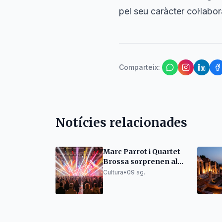
pel seu caràcter col·labora
Comparteix
:
Notícies relacionades
Marc Parrot i Quartet
Brossa sorprenen al
Porta Ferrada
Cultura
•
09 ag.