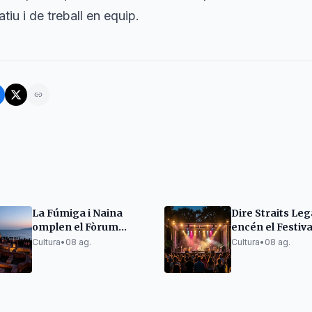
tiu i de treball en equip.
La Fúmiga i Naina
Dire Straits Le
omplen el Fòrum
encén el Festiva
romà d'Empúries en el
Cambrils amb è
Cultura
•
08 ag.
Cultura
•
08 ag.
Portalblau
clàssics