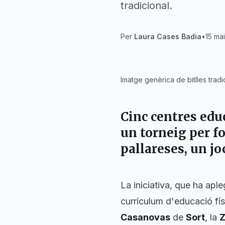
tradicional.
Per
Laura Cases Badia
•
15 ma
IA
Imatge genèrica de bitlles trad
Cinc centres edu
un torneig per fo
pallareses, un jo
La iniciativa, que ha apl
currículum d'educació fís
Casanovas
de
Sort
, la
Z