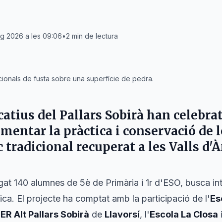
ig 2026 a les 09:06
•
2
min de lectura
icionals de fusta sobre una superfície de pedra.
catius del
Pallars Sobirà
han celebrat
mentar la pràctica i conservació de l
c tradicional recuperat a les
Valls d'
egat 140 alumnes de 5è de Primària i 1r d'ESO, busca in
ica. El projecte ha comptat amb la participació de l'
Es
ER Alt Pallars Sobirà
de
Llavorsí
, l'
Escola La Closa
i