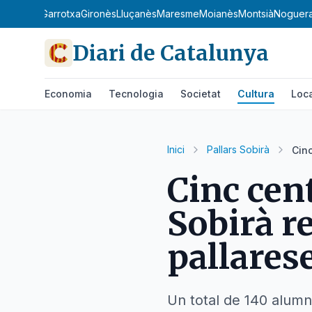
Garrigues
Garrotxa
Gironès
Lluçanès
Maresme
Moianès
Montsià
Noguer
Diari de Catalunya
Economia
Tecnologia
Societat
Cultura
Loc
Inici
Pallars Sobirà
Cinc
Cinc cen
Sobirà re
pallares
Un total de 140 alumn