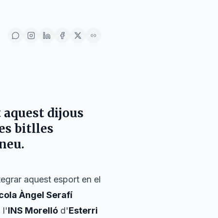
 aquest dijous
es bitlles
Àneu
.
tegrar aquest esport en el
cola Àngel Serafí
 l'
INS Morelló
d'
Esterri