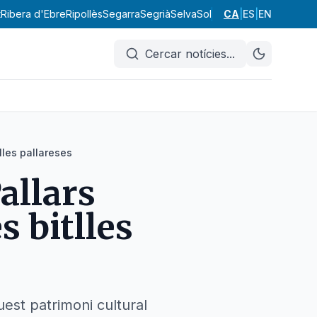
t
Ribera d'Ebre
Ripollès
Segarra
Segrià
Selva
Solsonès
CA
|
Tarragonès
ES
|
EN
Terra
Cercar notícies
...
lles pallareses
allars
s bitlles
est patrimoni cultural