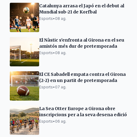
Catalunya arrasa el Japó en el debut al
Mundial sub-21 de Korfbal
Esports
•
08 ag.
El Nàstic s'enfronta al Girona en el seu
amistós més dur de pretemporada
Esports
•
08 ag.
El CE Sabadell empata contra el Girona
(2-2) en un partit de pretemporada
Esports
•
07 ag.
La Sea Otter Europe a Girona obre
inscripcions per a la seva desena edició
Esports
•
06 ag.