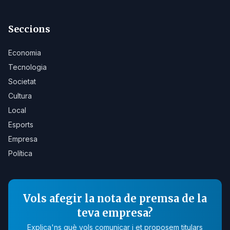
Seccions
Economia
Tecnologia
Societat
Cultura
Local
Esports
Empresa
Política
Vols afegir la nota de premsa de la
teva empresa?
Explica'ns què vols comunicar i et proposem titulars