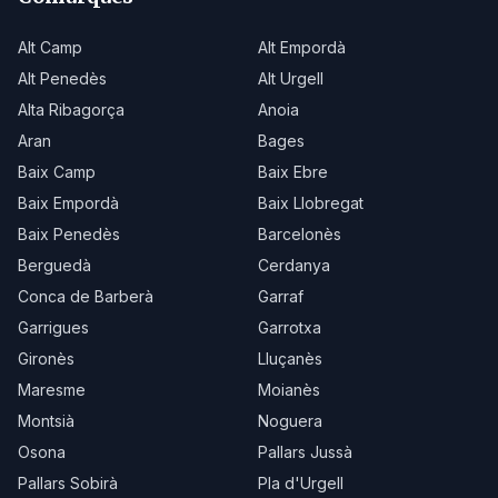
Alt Camp
Alt Empordà
Alt Penedès
Alt Urgell
Alta Ribagorça
Anoia
Aran
Bages
Baix Camp
Baix Ebre
Baix Empordà
Baix Llobregat
Baix Penedès
Barcelonès
Berguedà
Cerdanya
Conca de Barberà
Garraf
Garrigues
Garrotxa
Gironès
Lluçanès
Maresme
Moianès
Montsià
Noguera
Osona
Pallars Jussà
Pallars Sobirà
Pla d'Urgell