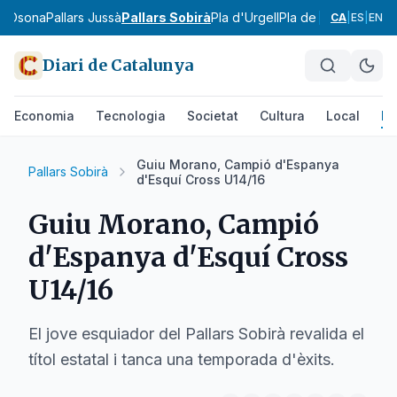
ra
Osona
Pallars Jussà
Pallars Sobirà
Pla d'Urgell
Pla de l'Estany
Prior
CA
|
ES
|
EN
Diari de Catalunya
Economia
Tecnologia
Societat
Cultura
Local
Es
Guiu Morano, Campió d'Espanya
Pallars Sobirà
d'Esquí Cross U14/16
Guiu Morano, Campió
d'Espanya d'Esquí Cross
U14/16
El jove esquiador del Pallars Sobirà revalida el
títol estatal i tanca una temporada d'èxits.