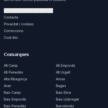
Publica la teva nota de premsa
Contacte
Privacitat i cookies
Correccions
Codi ètic
Comarques
Alt Camp
Alt Empordà
Alt Penedès
Alt Urgell
Alta Ribagorça
Anoia
Aran
Bages
Baix Camp
Baix Ebre
Baix Empordà
Baix Llobregat
Baix Penedès
Barcelonès