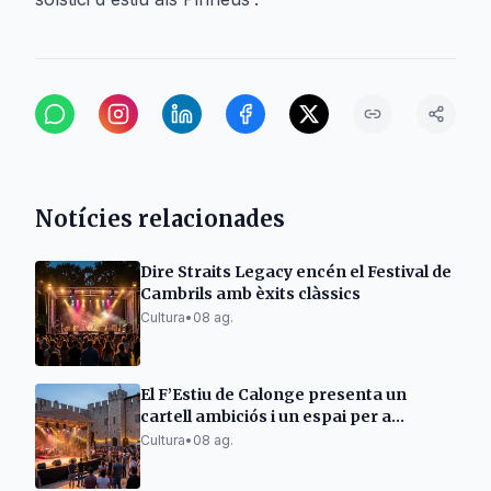
Notícies relacionades
Dire Straits Legacy encén el Festival de
Cambrils amb èxits clàssics
Cultura
•
08 ag.
El F’Estiu de Calonge presenta un
cartell ambiciós i un espai per a
emergents
Cultura
•
08 ag.