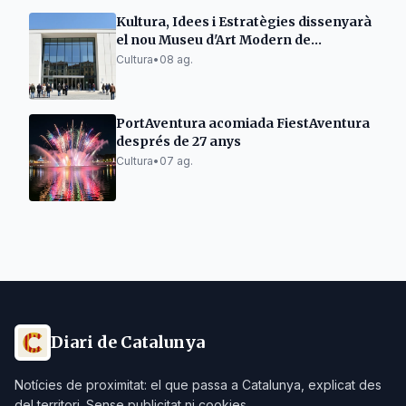
Kultura, Idees i Estratègies dissenyarà
el nou Museu d'Art Modern de
Tarragona
Cultura
•
08 ag.
PortAventura acomiada FiestAventura
després de 27 anys
Cultura
•
07 ag.
Diari de Catalunya
Notícies de proximitat: el que passa a Catalunya, explicat des
del territori. Sense publicitat ni cookies.