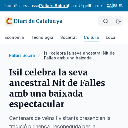
ra
Osona
Pallars Jussà
Pallars Sobirà
Pla d'Urgell
Pla de l'Estany
Prior
CA
|
ES
|
EN
Diari de Catalunya
Economia
Tecnologia
Societat
Cultura
Local
Es
Isil celebra la seva ancestral Nit de
Pallars Sobirà
Falles amb una baixada
espectacular
Isil celebra la seva
ancestral Nit de Falles
amb una baixada
espectacular
Centenars de veïns i visitants presencien la
tradició pirinenca, reconeguda per la