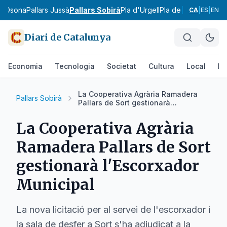
ra
Osona
Pallars Jussà
Pallars Sobirà
Pla d'Urgell
Pla de l'Estany
Prior
CA
|
ES
|
EN
Diari de Catalunya
Economia
Tecnologia
Societat
Cultura
Local
Es
La Cooperativa Agrària Ramadera
Pallars Sobirà
Pallars de Sort gestionarà
l'Escorxador Municipal
La Cooperativa Agrària
Ramadera Pallars de Sort
gestionarà l'Escorxador
Municipal
La nova licitació per al servei de l'escorxador i
la sala de desfer a Sort s'ha adjudicat a la