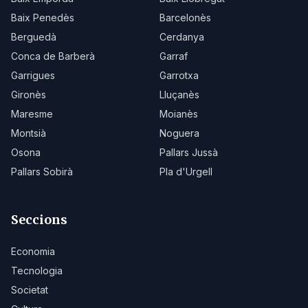
Baix Penedès
Barcelonès
Berguedà
Cerdanya
Conca de Barberà
Garraf
Garrigues
Garrotxa
Gironès
Lluçanès
Maresme
Moianès
Montsià
Noguera
Osona
Pallars Jussà
Pallars Sobirà
Pla d'Urgell
Seccions
Economia
Tecnologia
Societat