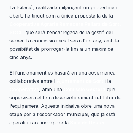
La licitació, realitzada mitjançant un procediment
obert, ha tingut com a única proposta la de la
Cooperativa Agrària Ramadera Pallars de Sort,
SCCL
, que serà l'encarregada de la gestió del
servei. La concessió inicial serà d'un any, amb la
possibilitat de prorrogar-la fins a un màxim de
cinc anys.
El funcionament es basarà en una governança
col·laborativa entre l'
Ajuntament de Sort
i la
Cooperativa
, amb una
Comissió Gestora
que
supervisarà el bon desenvolupament i el futur de
l'equipament. Aquesta iniciativa obre una nova
etapa per a l'escorxador municipal, que ja està
operatiu i ara incorpora la
Sala de Desfer
.