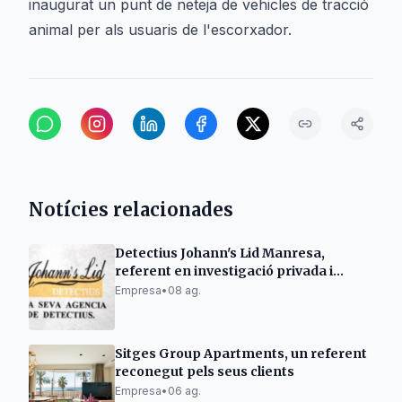
inaugurat un punt de neteja de vehicles de tracció
animal per als usuaris de l'escorxador.
Notícies relacionades
Detectius Johann's Lid Manresa,
referent en investigació privada i
criminologia
Empresa
•
08 ag.
Sitges Group Apartments, un referent
reconegut pels seus clients
Empresa
•
06 ag.