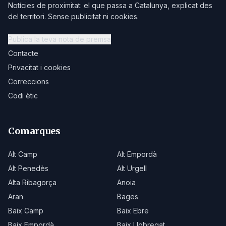
Notícies de proximitat: el que passa a Catalunya, explicat des
del territori. Sense publicitat ni cookies.
Publica la teva nota de premsa
Contacte
Privacitat i cookies
Correccions
Codi ètic
Comarques
Alt Camp
Alt Empordà
Alt Penedès
Alt Urgell
Alta Ribagorça
Anoia
Aran
Bages
Baix Camp
Baix Ebre
Baix Empordà
Baix Llobregat