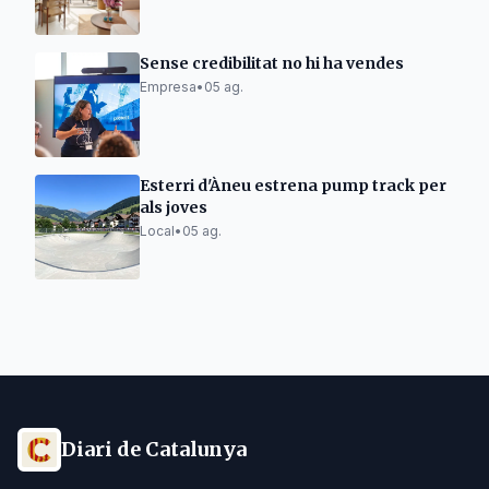
Sense credibilitat no hi ha vendes
Empresa
•
05 ag.
Esterri d'Àneu estrena pump track per
als joves
Local
•
05 ag.
Diari de Catalunya