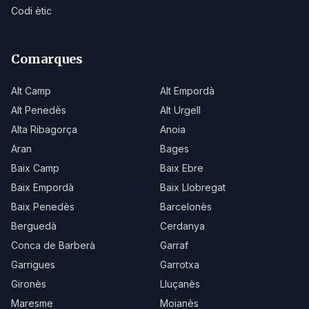
Codi ètic
Comarques
Alt Camp
Alt Empordà
Alt Penedès
Alt Urgell
Alta Ribagorça
Anoia
Aran
Bages
Baix Camp
Baix Ebre
Baix Empordà
Baix Llobregat
Baix Penedès
Barcelonès
Berguedà
Cerdanya
Conca de Barberà
Garraf
Garrigues
Garrotxa
Gironès
Lluçanès
Maresme
Moianès