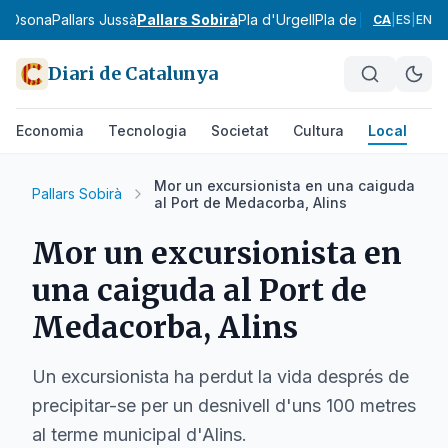
ra
Osona
Pallars Jussà
Pallars Sobirà
Pla d'Urgell
Pla de l'Estany
Prior
CA
|
ES
|
EN
Diari de Catalunya
Economia
Tecnologia
Societat
Cultura
Local
Es
Mor un excursionista en una caiguda
Pallars Sobirà
al Port de Medacorba, Alins
Mor un excursionista en
una caiguda al Port de
Medacorba, Alins
Un excursionista ha perdut la vida després de
precipitar-se per un desnivell d'uns 100 metres
al terme municipal d'Alins.