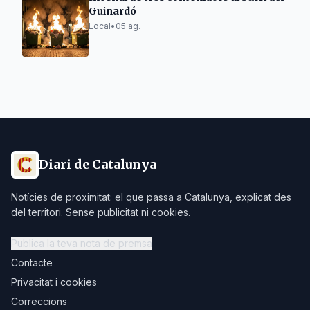
Guinardó
Local
•
05 ag.
Diari de Catalunya
Notícies de proximitat: el que passa a Catalunya, explicat des
del territori. Sense publicitat ni cookies.
Publica la teva nota de premsa
Contacte
Privacitat i cookies
Correccions