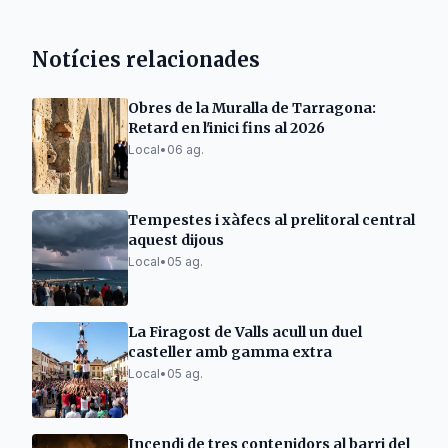
Notícies relacionades
Obres de la Muralla de Tarragona:
Retard en l'inici fins al 2026
Local
•
06 ag.
Tempestes i xàfecs al prelitoral central
aquest dijous
Local
•
05 ag.
La Firagost de Valls acull un duel
casteller amb gamma extra
Local
•
05 ag.
Incendi de tres contenidors al barri del