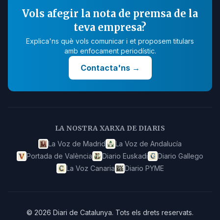
Vols afegir la nota de premsa de la
teva empresa?
Explica'ns què vols comunicar i et proposem titulars
amb enfocament periodístic.
Contacta'ns
→
LA NOSTRA XARXA DE DIARIS
La Voz de Madrid
La Voz de Andalucía
Portada de València
Diario Euskadi
Diario Gallego
La Voz Canaria
Diario PYME
©
2026
Diari de Catalunya
.
Tots els drets reservats.