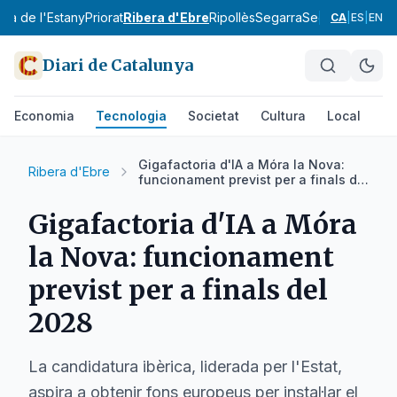
Pla de l'Estany
Priorat
Ribera d'Ebre
Ripollès
Segarra
Segrià
Selva
Sol
CA
|
ES
|
EN
Diari de Catalunya
Economia
Tecnologia
Societat
Cultura
Local
Es
Gigafactoria d'IA a Móra la Nova:
Ribera d'Ebre
funcionament previst per a finals del
2028
Gigafactoria d'IA a Móra
la Nova: funcionament
previst per a finals del
2028
La candidatura ibèrica, liderada per l'Estat,
aspira a obtenir fons europeus per instal·lar el