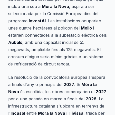
inclou una seu a
Móra la Nova
, aspira a ser
seleccionada per la Comissió Europea dins del
programa
InvestAI
. Les instal·lacions ocuparien
unes quatre hectàrees al polígon del
Molló
i
estarien connectades a la subestació elèctrica dels
Aubals
, amb una capacitat inicial de 55
megawatts, ampliable fins als 125 megawatts. El
consum d'aigua seria mínim gràcies a un sistema
de refrigeració de circuit tancat.
La resolució de la convocatòria europea s'espera
a finals d'any o principis del
2027
. Si
Móra la
Nova
és escollida, les obres començarien el
2027
per a una posada en marxa a finals del
2028
. La
infraestructura catalana s'ubicarà en terrenys de
l'
Incasòl
entre
Móra la Nova
i
Tivissa
, triada per