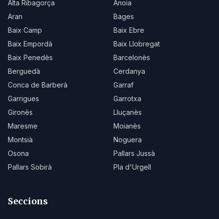
Alta Ribagorça
Anoia
Aran
Bages
Baix Camp
Baix Ebre
Baix Empordà
Baix Llobregat
Baix Penedès
Barcelonès
Berguedà
Cerdanya
Conca de Barberà
Garraf
Garrigues
Garrotxa
Gironès
Lluçanès
Maresme
Moianès
Montsià
Noguera
Osona
Pallars Jussà
Pallars Sobirà
Pla d'Urgell
Seccions