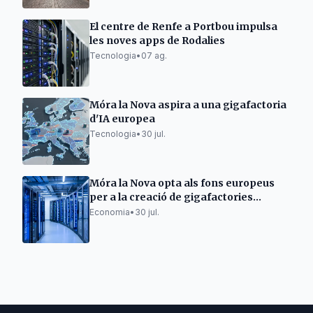
El centre de Renfe a Portbou impulsa
les noves apps de Rodalies
Tecnologia
•
07 ag.
Móra la Nova aspira a una gigafactoria
d'IA europea
Tecnologia
•
30 jul.
Móra la Nova opta als fons europeus
per a la creació de gigafactories
d'intel·ligència artificial
Economia
•
30 jul.