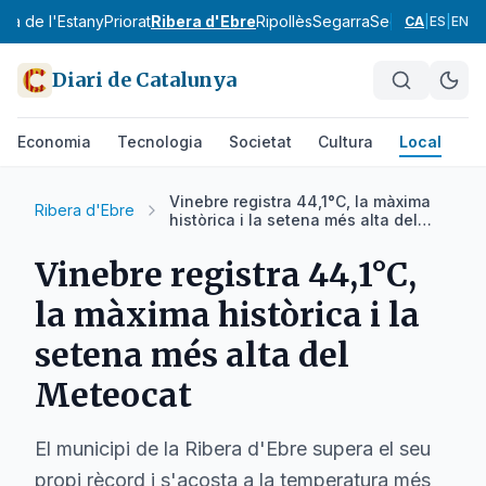
Pla de l'Estany
Priorat
Ribera d'Ebre
Ripollès
Segarra
Segrià
Selva
Sol
CA
|
ES
|
EN
Diari de Catalunya
Economia
Tecnologia
Societat
Cultura
Local
Es
Vinebre registra 44,1°C, la màxima
Ribera d'Ebre
històrica i la setena més alta del
Meteocat
Vinebre registra 44,1°C,
la màxima històrica i la
setena més alta del
Meteocat
El municipi de la Ribera d'Ebre supera el seu
propi rècord i s'acosta a la temperatura més