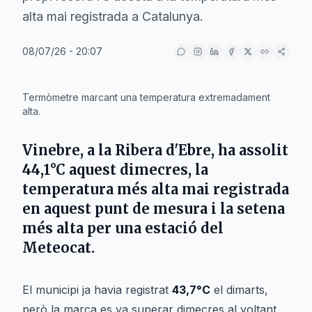
alta mai registrada a Catalunya.
08/07/26 - 20:07
IA
Termòmetre marcant una temperatura extremadament
alta.
Vinebre
, a la
Ribera d'Ebre
, ha assolit
44,1°C
aquest dimecres, la
temperatura més alta mai registrada
en aquest punt de mesura i la setena
més alta per una estació del
Meteocat
.
El municipi ja havia registrat
43,7°C
el dimarts,
però la marca es va superar dimecres al voltant