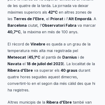
de les quatre de la tarda. La jornada va deixar
màximes superiors als
42°C
en altres zones de
les
Terres de l'Ebre
, el
Priorat
i l'
Alt Empordà
. A
Barcelona
ciutat, l'
Observatori Fabra
va marcar
40,7°C
, la màxima en més de 100 anys.
El rècord de
Vinebre
es queda a un grau de la
temperatura més alta mai registrada pel
Meteocat
(
45,1°C
al pantà de
Darnius
i de
Navata
el
18 de juliol del 2023
). La localitat de la
Ribera d'Ebre
va superar els
40 graus
durant
quatre hores seguides aquest dimecres,
convertint-lo en el segon dia més càlid des que hi
ha registres.
Altres municipis de la
Ribera d'Ebre
també van