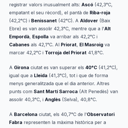
registrar valors inusualment alts:
Ascó
(42,3°C,
empatant el seu rècord), el pantà de
Riba-roja
(42,2°C) i
Benissanet
(42°C). A
Aldover
(Baix
Ebre) es van assolir 42,3°C, mentre que a l'
Alt
Empordà
,
Espolla
va arribar als 42,2°C i
Cabanes
als 42,1°C. Al
Priorat
,
El Masroig
va
marcar 42,2°C i
Torroja del Priorat
41,8°C.
A
Girona
ciutat es van superar els
40°C
(41,2°C),
igual que a
Lleida
(41,3°C), tot i que de forma
menys generalitzada que el dia anterior. Altres
punts com
Sant Martí Sarroca
(Alt Penedès) van
assolir 40,3°C, i
Anglès
(Selva), 40,8°C.
A
Barcelona
ciutat, els 40,7°C de l'
Observatori
Fabra
representen la màxima històrica per a