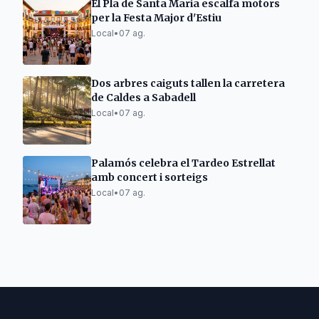
El Pla de Santa Maria escalfa motors
per la Festa Major d'Estiu
Local
•
07 ag.
Dos arbres caiguts tallen la carretera
de Caldes a Sabadell
Local
•
07 ag.
Palamós celebra el Tardeo Estrellat
amb concert i sorteigs
Local
•
07 ag.