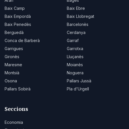
Aran
Bages
Baix Camp
Baix Ebre
Baix Empordà
Baix Llobregat
Baix Penedès
Barcelonès
Berguedà
Cerdanya
Conca de Barberà
Garraf
Garrigues
Garrotxa
Gironès
Lluçanès
Maresme
Moianès
Montsià
Noguera
Osona
Pallars Jussà
Pallars Sobirà
Pla d'Urgell
Seccions
Economia