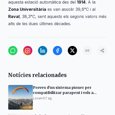
aquesta estació automàtica des del
1914
. A la
Zona Universitària
es van assolir 39,6°C i al
Raval
, 38,3°C, sent aquests els segons valors més
alts de les dues últimes dècades.
Notícies relacionades
Proves d'un sistema pioner per
compatibilitzar parapent i vols a
l'aeroport Andorra-La Seu
Local
•
07 ag.