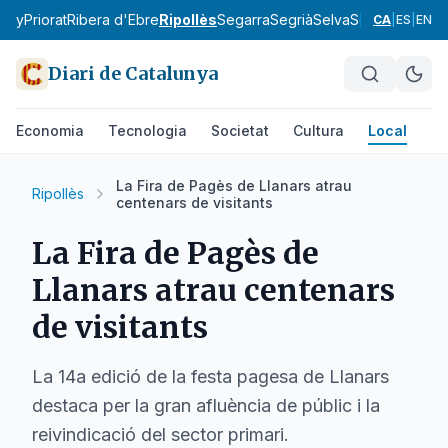
tany
Priorat
Ribera d'Ebre
Ripollès
Segarra
Segrià
Selva
Solsonès
Tarr
CA
|
ES
|
EN
Diari de Catalunya
Economia
Tecnologia
Societat
Cultura
Local
Es
La Fira de Pagès de Llanars atrau
Ripollès
centenars de visitants
La Fira de Pagès de
Llanars atrau centenars
de visitants
La 14a edició de la festa pagesa de Llanars
destaca per la gran afluència de públic i la
reivindicació del sector primari.