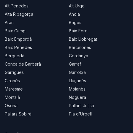
Alt Penedès
Alt Urgell
Alta Ribagorça
Anoia
Aran
Bages
Baix Camp
Baix Ebre
Baix Empordà
Baix Llobregat
Baix Penedès
Barcelonès
Berguedà
Cerdanya
Conca de Barberà
Garraf
Garrigues
Garrotxa
Gironès
Lluçanès
Maresme
Moianès
Montsià
Noguera
Osona
Pallars Jussà
Pallars Sobirà
Pla d'Urgell