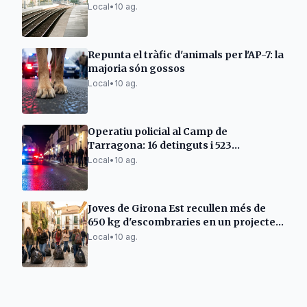
Local
•
10 ag.
Repunta el tràfic d'animals per l'AP-7: la
majoria són gossos
Local
•
10 ag.
Operatiu policial al Camp de
Tarragona: 16 detinguts i 523
identificats
Local
•
10 ag.
Joves de Girona Est recullen més de
650 kg d'escombraries en un projecte
comunitari
Local
•
10 ag.