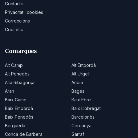
Contacte
Privacitat i cookies
Correccions
Codi ètic
Comarques
Alt Camp
Alt Empordà
Alt Penedès
Alt Urgell
Alta Ribagorça
Anoia
Aran
Bages
Baix Camp
Baix Ebre
Baix Empordà
Baix Llobregat
Baix Penedès
Barcelonès
Berguedà
Cerdanya
Conca de Barberà
Garraf