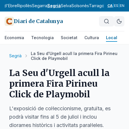
ra d'Ebre
Ripollès
Segarra
Segrià
Selva
Solsonès
Tarragonès
Terra Alt
CA
|
ES
|
EN
Diari de Catalunya
Economia
Tecnologia
Societat
Cultura
Local
Es
La Seu d'Urgell acull la primera Fira Pirineu
Segrià
Click de Playmobil
La Seu d'Urgell acull la
primera Fira Pirineu
Click de Playmobil
L'exposició de col·leccionisme, gratuïta, es
podrà visitar fins al 5 de juliol i inclou
diorames històrics i activitats paral·leles.