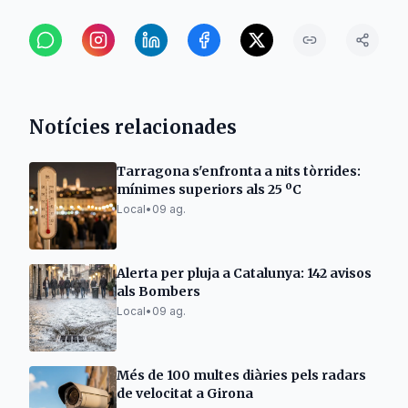
Notícies relacionades
Tarragona s'enfronta a nits tòrrides:
mínimes superiors als 25 ºC
Local
•
09 ag.
Alerta per pluja a Catalunya: 142 avisos
als Bombers
Local
•
09 ag.
Més de 100 multes diàries pels radars
de velocitat a Girona