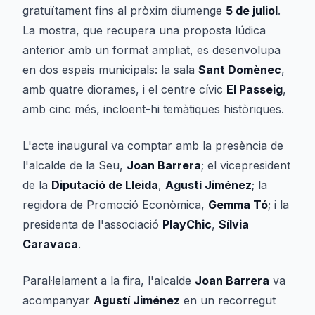
gratuïtament fins al pròxim diumenge
5 de juliol
.
La mostra, que recupera una proposta lúdica
anterior amb un format ampliat, es desenvolupa
en dos espais municipals: la sala
Sant Domènec
,
amb quatre diorames, i el centre cívic
El Passeig
,
amb cinc més, incloent-hi temàtiques històriques.
L'acte inaugural va comptar amb la presència de
l'alcalde de la Seu,
Joan Barrera
; el vicepresident
de la
Diputació de Lleida
,
Agustí Jiménez
; la
regidora de Promoció Econòmica,
Gemma Tó
; i la
presidenta de l'associació
PlayChic
,
Sílvia
Caravaca
.
Paral·lelament a la fira, l'alcalde
Joan Barrera
va
acompanyar
Agustí Jiménez
en un recorregut