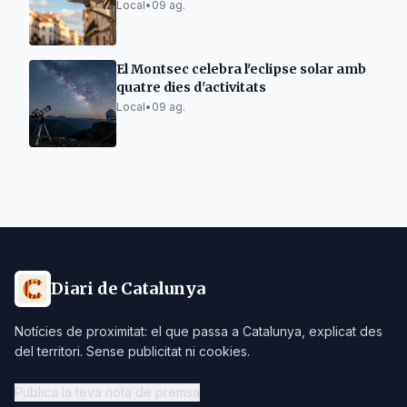
Local
•
09 ag.
El Montsec celebra l'eclipse solar amb
quatre dies d'activitats
Local
•
09 ag.
Diari de Catalunya
Notícies de proximitat: el que passa a Catalunya, explicat des
del territori. Sense publicitat ni cookies.
Publica la teva nota de premsa