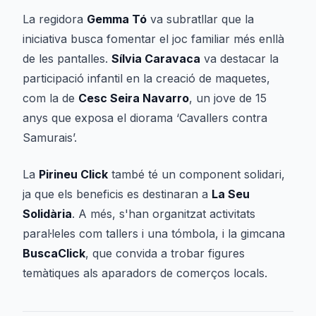
La regidora
Gemma Tó
va subratllar que la
iniciativa busca fomentar el joc familiar més enllà
de les pantalles.
Sílvia Caravaca
va destacar la
participació infantil en la creació de maquetes,
com la de
Cesc Seira Navarro
, un jove de 15
anys que exposa el diorama ‘Cavallers contra
Samurais’.
La
Pirineu Click
també té un component solidari,
ja que els beneficis es destinaran a
La Seu
Solidària
. A més, s'han organitzat activitats
paral·leles com tallers i una tómbola, i la gimcana
BuscaClick
, que convida a trobar figures
temàtiques als aparadors de comerços locals.