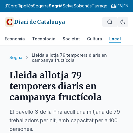
ra d'Ebre
Ripollès
Segarra
Segrià
Selva
Solsonès
Tarragonès
Terra Alt
CA
|
ES
|
EN
Diari de Catalunya
Economia
Tecnologia
Societat
Cultura
Local
Es
Lleida allotja 79 temporers diaris en
Segrià
campanya fructícola
Lleida allotja 79
temporers diaris en
campanya fructícola
El pavelló 3 de la Fira acull una mitjana de 79
treballadors per nit, amb capacitat per a 100
persones.