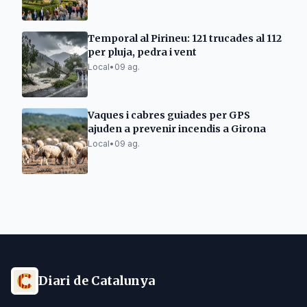
Temporal al Pirineu: 121 trucades al 112
per pluja, pedra i vent
Local
•
09 ag.
Vaques i cabres guiades per GPS
ajuden a prevenir incendis a Girona
Local
•
09 ag.
Diari de Catalunya