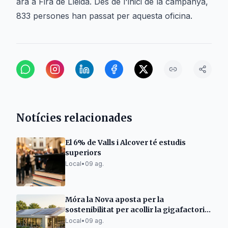
ara a Fira de Lleida. Des de l'inici de la campanya,
833 persones han passat per aquesta oficina.
Notícies relacionades
El 6% de Valls i Alcover té estudis
superiors
Local
•
09 ag.
Móra la Nova aposta per la
sostenibilitat per acollir la gigafactoria
d'IA
Local
•
09 ag.