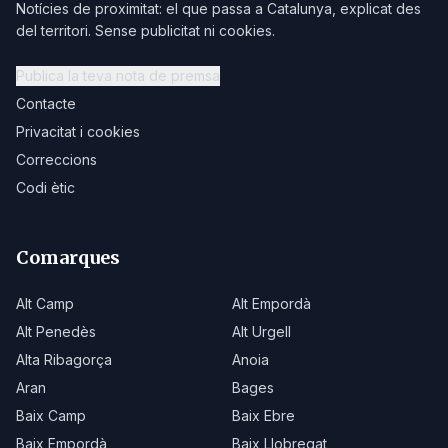
Notícies de proximitat: el que passa a Catalunya, explicat des
del territori. Sense publicitat ni cookies.
Publica la teva nota de premsa
Contacte
Privacitat i cookies
Correccions
Codi ètic
Comarques
Alt Camp
Alt Empordà
Alt Penedès
Alt Urgell
Alta Ribagorça
Anoia
Aran
Bages
Baix Camp
Baix Ebre
Baix Empordà
Baix Llobregat