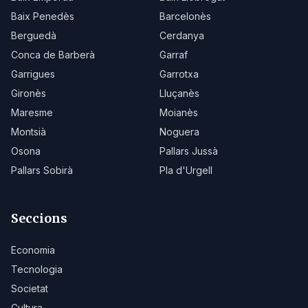
Baix Penedès
Barcelonès
Berguedà
Cerdanya
Conca de Barberà
Garraf
Garrigues
Garrotxa
Gironès
Lluçanès
Maresme
Moianès
Montsià
Noguera
Osona
Pallars Jussà
Pallars Sobirà
Pla d'Urgell
Seccions
Economia
Tecnologia
Societat
Cultura