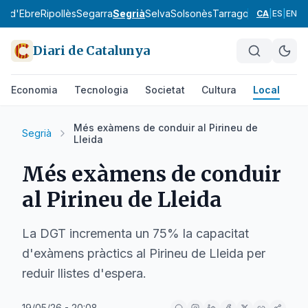
ra d'Ebre
Ripollès
Segarra
Segrià
Selva
Solsonès
Tarragonès
Terra Alt
CA
|
ES
|
EN
Diari de Catalunya
Economia
Tecnologia
Societat
Cultura
Local
Es
Més exàmens de conduir al Pirineu de
Segrià
Lleida
Més exàmens de conduir
al Pirineu de Lleida
La DGT incrementa un 75% la capacitat
d'exàmens pràctics al Pirineu de Lleida per
reduir llistes d'espera.
19/05/26 - 20:08