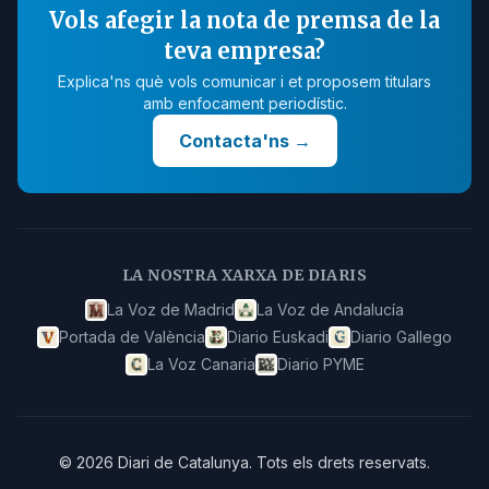
Vols afegir la nota de premsa de la
teva empresa?
Explica'ns què vols comunicar i et proposem titulars
amb enfocament periodístic.
Contacta'ns
→
LA NOSTRA XARXA DE DIARIS
La Voz de Madrid
La Voz de Andalucía
Portada de València
Diario Euskadi
Diario Gallego
La Voz Canaria
Diario PYME
©
2026
Diari de Catalunya
.
Tots els drets reservats.