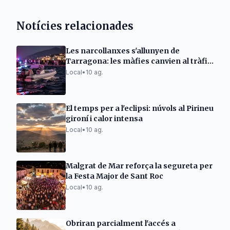
Notícies relacionades
Les narcollanxes s'allunyen de
Tarragona: les màfies canvien al tràfic
de cocaïna i persones
Local
•
10 ag.
El temps per a l'eclipsi: núvols al Pirineu
gironí i calor intensa
Local
•
10 ag.
Malgrat de Mar reforça la segureta per
la Festa Major de Sant Roc
Local
•
10 ag.
Obriran parcialment l'accés a