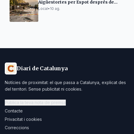
Aigüestortes per Espot després de
l'esllavissada
Local
•
10 ag.
Diari de Catalunya
Notícies de proximitat: el que passa a Catalunya, explicat des
del territori. Sense publicitat ni cookies.
Publica la teva nota de premsa
Contacte
Privacitat i cookies
Correccions