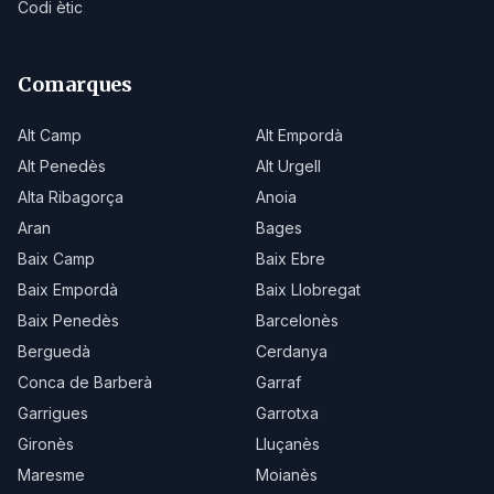
Codi ètic
Comarques
Alt Camp
Alt Empordà
Alt Penedès
Alt Urgell
Alta Ribagorça
Anoia
Aran
Bages
Baix Camp
Baix Ebre
Baix Empordà
Baix Llobregat
Baix Penedès
Barcelonès
Berguedà
Cerdanya
Conca de Barberà
Garraf
Garrigues
Garrotxa
Gironès
Lluçanès
Maresme
Moianès