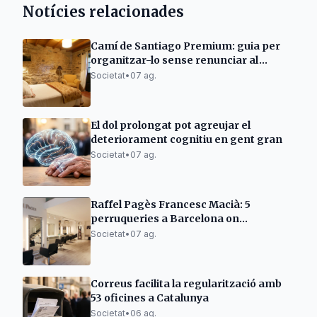
Notícies relacionades
Camí de Santiago Premium: guia per
organitzar-lo sense renunciar al
descans
Societat
•
07 ag.
El dol prolongat pot agreujar el
deteriorament cognitiu en gent gran
Societat
•
07 ag.
Raffel Pagès Francesc Macià: 5
perruqueries a Barcelona on
l'excel·lència no és tendència, sinó una
Societat
•
07 ag.
manera de fer
Correus facilita la regularització amb
53 oficines a Catalunya
Societat
•
06 ag.