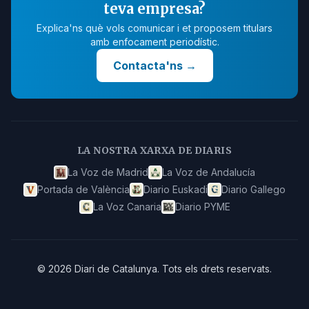
teva empresa?
Explica'ns què vols comunicar i et proposem titulars
amb enfocament periodístic.
Contacta'ns
→
LA NOSTRA XARXA DE DIARIS
La Voz de Madrid
La Voz de Andalucía
Portada de València
Diario Euskadi
Diario Gallego
La Voz Canaria
Diario PYME
©
2026
Diari de Catalunya
.
Tots els drets reservats.