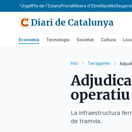
obirà
Pla d'Urgell
Pla de l'Estany
Priorat
Ribera d'Ebre
Ripollès
Segarra
Diari de Catalunya
Economia
Tecnologia
Societat
Cultura
Loca
Inici
Tarragonès
Adjud
Adjudica
operatiu
La infraestructura fer
de tramvia.