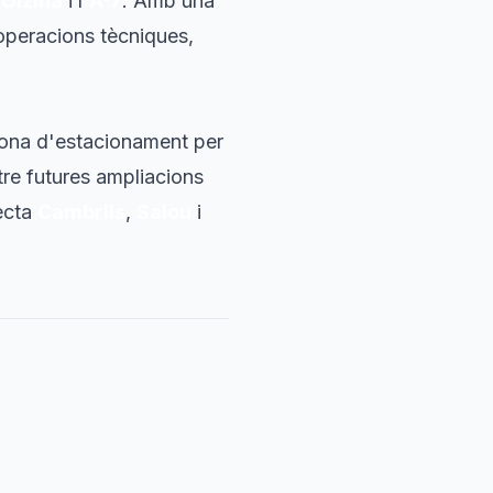
Olzina
i l'
A-7
. Amb una
 operacions tècniques,
a zona d'estacionament per
etre futures ampliacions
necta
Cambrils
,
Salou
i