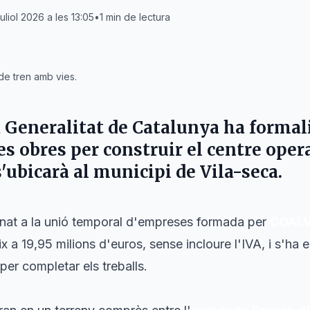
uliol 2026 a les 13:05
•
1
min de lectura
de tren amb vies.
a Generalitat de Catalunya
ha formal
les obres per construir el centre oper
s'ubicarà al municipi de
Vila-seca
.
ignat a la unió temporal d'empreses formada per
COALV
 a 19,95 milions d'euros, sense incloure l'IVA, i s'ha e
er completar els treballs.