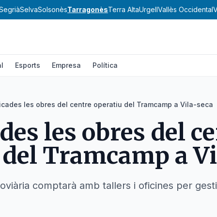
Segrià
Selva
Solsonès
Tarragonès
Terra Alta
Urgell
Vallès Occidental
V
l
Esports
Empresa
Política
icades les obres del centre operatiu del Tramcamp a Vila-seca
des les obres del c
 del Tramcamp a Vi
roviària comptarà amb tallers i oficines per gesti