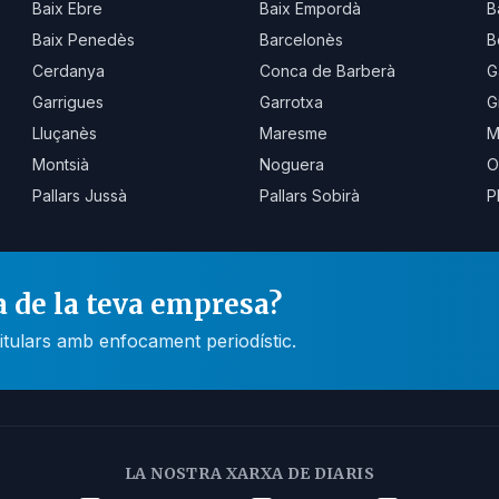
Baix Ebre
Baix Empordà
B
Baix Penedès
Barcelonès
B
Cerdanya
Conca de Barberà
G
Garrigues
Garrotxa
G
Lluçanès
Maresme
M
Montsià
Noguera
O
Pallars Jussà
Pallars Sobirà
P
a de la teva empresa?
itulars amb enfocament periodístic.
LA NOSTRA XARXA DE DIARIS