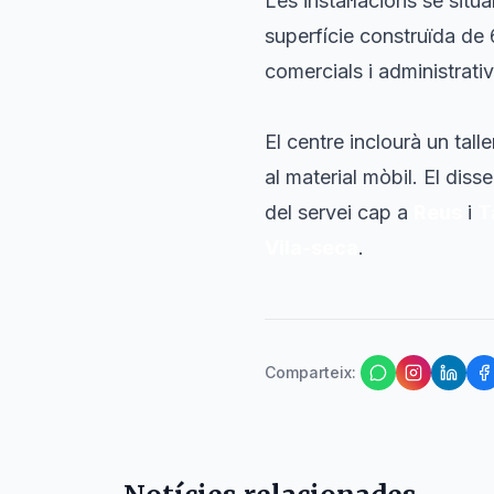
Les instal·lacions se situ
superfície construïda de 
comercials i administrati
El centre inclourà un tal
al material mòbil. El diss
del servei cap a
Reus
i
T
Vila-seca
.
Comparteix
: