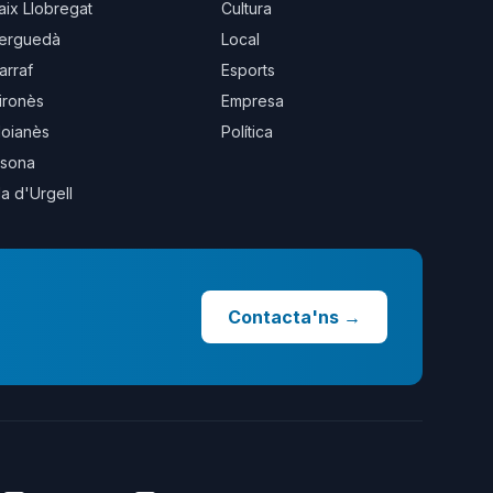
aix Llobregat
Cultura
erguedà
Local
arraf
Esports
ironès
Empresa
oianès
Política
sona
la d'Urgell
Contacta'ns
→