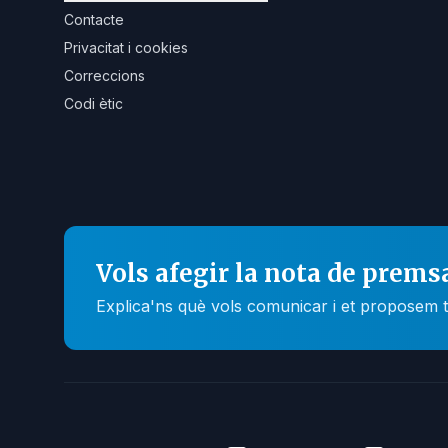
Contacte
Privacitat i cookies
Correccions
Codi ètic
Vols afegir la nota de prems
Explica'ns què vols comunicar i et proposem t