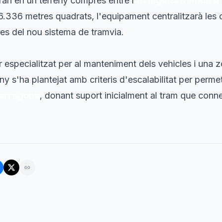
aran en un terreny comprès entre l'
avinguda Ramon d'
6.336 metres quadrats, l'equipament centralitzarà les
ves del nou sistema de tramvia.
ler especialitzat per al manteniment dels vehicles i un
eny s'ha plantejat amb criteris d'escalabilitat per perm
arragona
, donant suport inicialment al tram que con