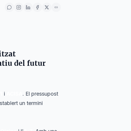
itzat
atiu del futur
I
i
ACISA
. El pressupost
stablert un termini