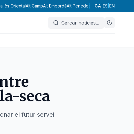
allès Oriental
Alt Camp
Alt Empordà
Alt Penedès
Alt Urgell
CA
|
ES
|
Alta Ribagor
EN
Cercar notícies
...
entre
la-seca
onar el futur servei