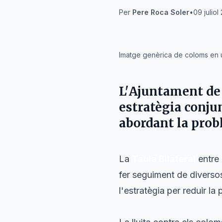
Per
Pere Roca Soler
•
09 juliol
IA
Imatge genèrica de coloms en u
L'
Ajuntament de
estratègia conjun
abordant la prob
La
Taula Bilateral
entre 
fer seguiment de diverso
l'estratègia per reduir l