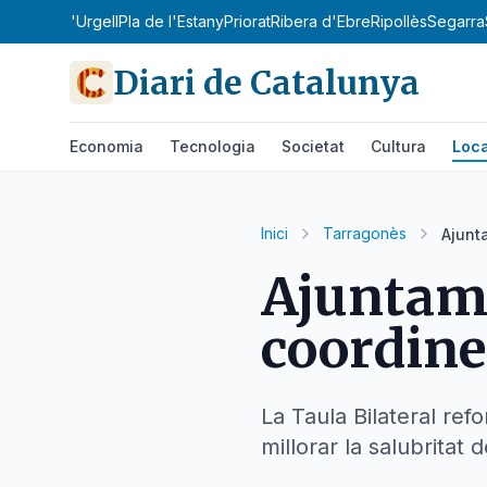
obirà
Pla d'Urgell
Pla de l'Estany
Priorat
Ribera d'Ebre
Ripollès
Segarra
Diari de Catalunya
Economia
Tecnologia
Societat
Cultura
Loca
Inici
Tarragonès
Ajunt
Ajuntame
coordine
La Taula Bilateral ref
millorar la salubritat d