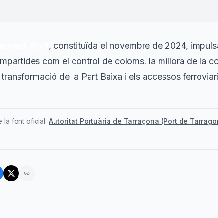
President del Port de Tarragona
tament-Port
, constituïda el novembre de 2024, impulsa
partides com el control de coloms, la millora de la co
a transformació de la Part Baixa i els accessos ferroviari
la font oficial:
Autoritat Portuària de Tarragona (Port de Tarrago