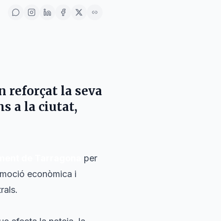
 reforçat la seva
s a la ciutat,
ment de Tarragona
per
romoció econòmica i
rals.