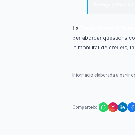
Santiago J. Castellà
·
La
Taula Bilateral Ajun
per abordar qüestions com
la mobilitat de creuers, l
Informació elaborada a partir de 
Comparteix
: