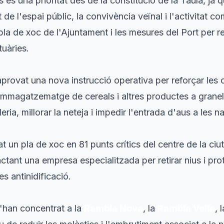
s és una prioritat des de la constitució de la Taula, ja q
 de l'espai públic, la convivència veïnal i l'activitat c
la de xoc de l'Ajuntament i les mesures del Port per r
tuàries.
provat una nova instrucció operativa per reforçar les
 emmagatzematge de cereals i altres productes a granel
ia, millorar la neteja i impedir l'entrada d'aus a les n
 un pla de xoc en 81 punts crítics del centre de la ciu
actant una empresa especialitzada per retirar nius i pr
es antinidificació.
'han concentrat a la
Rambla Nova
, la
Rambla Vella
, 