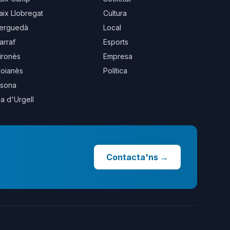
aix Llobregat
Cultura
erguedà
Local
arraf
Esports
ironès
Empresa
oianès
Política
sona
la d'Urgell
Contacta'ns
→