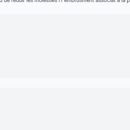
u de reduir les molèsties i l'embrutiment associat a la
a dels coloms requereix una resposta integral, sost
eris tècnics. El Port ha fet un pas important amb l'ap
 que reforça el control sobre les fonts d'alimentació.
inar les actuacions i treballar perquè les mesures 
a millora real de la qualitat de vida a Tarragona.
"
alde de Tarragona
ó en la promoció econòmica de la ciutat i del territo
 d’inversions estrangeres i per a la reindustrialitzaci
 de la mà en temes com el desplegament de l’economi
tica.
"