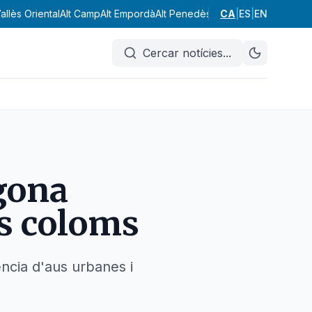
allès Oriental
Alt Camp
Alt Empordà
Alt Penedès
Alt Urgell
CA
|
ES
|
Alta Ribagor
EN
Cercar notícies
...
gona
ls coloms
ència d'aus urbanes i