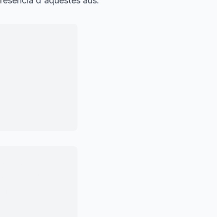
 presència d'aquestes aus.
inguda en el temps
rovació d'aquesta
 La Taula Bilateral
adoptades es
ri és fonamental
ó del país. És
a sostenible i la