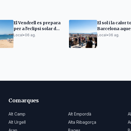
El Vendrell es prepara
El sol i la calor 
per a l'eclipsi solar del
Barcelona aque
12 d'agost
divendres
Local
•
06 ag.
Local
•
06 ag.
Comarques
Alt Camp
Alt Empordà
A
Alt Urgell
Alta Ribagorça
A
Aran
Bages
B