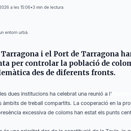
 2026 a les 15:06
•
3
min de lectura
n entorn urbà.
 Tarragona
i el
Port de Tarragona
han
ta per controlar la població de colom
lemàtica des de diferents fronts.
les dues institucions ha celebrat una reunió a l'
Ajunta
s àmbits de treball compartits. La cooperació en la p
a presència excessiva de coloms han estat els punts cent