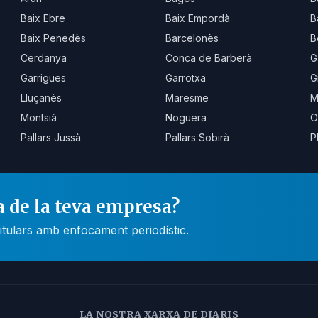
Baix Ebre
Baix Empordà
B
Baix Penedès
Barcelonès
B
Cerdanya
Conca de Barberà
G
Garrigues
Garrotxa
G
Lluçanès
Maresme
M
Montsià
Noguera
O
Pallars Jussà
Pallars Sobirà
P
a de la teva empresa?
itulars amb enfocament periodístic.
LA NOSTRA XARXA DE DIARIS