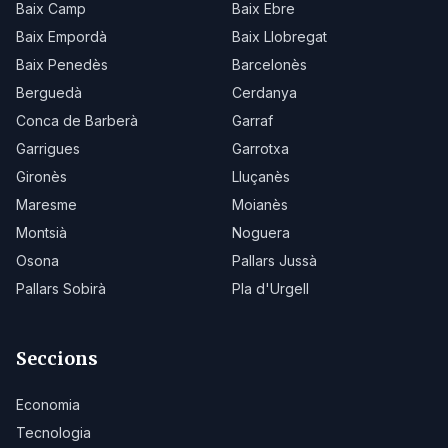
Baix Camp
Baix Ebre
Baix Empordà
Baix Llobregat
Baix Penedès
Barcelonès
Berguedà
Cerdanya
Conca de Barberà
Garraf
Garrigues
Garrotxa
Gironès
Lluçanès
Maresme
Moianès
Montsià
Noguera
Osona
Pallars Jussà
Pallars Sobirà
Pla d'Urgell
Seccions
Economia
Tecnologia