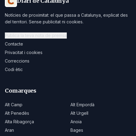
Diari de Catalunya
Notícies de proximitat: el que passa a Catalunya, explicat des
del territori. Sense publicitat ni cookies.
Publica la teva nota de premsa
Contacte
Privacitat i cookies
Correccions
Codi ètic
Comarques
Alt Camp
Alt Empordà
Alt Penedès
Alt Urgell
Alta Ribagorça
Anoia
Aran
Bages