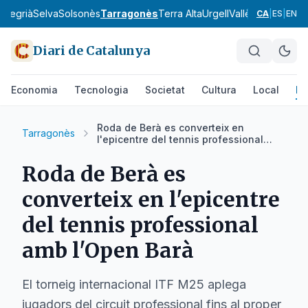
a
Segrià
Selva
Solsonès
Tarragonès
Terra Alta
Urgell
Vallès Occidental
CA
|
ES
|
EN
Diari de Catalunya
Economia
Tecnologia
Societat
Cultura
Local
Es
Roda de Berà es converteix en
Tarragonès
l'epicentre del tennis professional
amb l'Open Barà
Roda de Berà es
converteix en l'epicentre
del tennis professional
amb l'Open Barà
El torneig internacional ITF M25 aplega
jugadors del circuit professional fins al proper