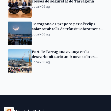
cossos de seguretat de Tarragona
Local
•
06 ag.
Tarragona es prepara per a l'eclips
solar total: talls de trànsit i aforaments
limitats
Local
•
06 ag.
Port de Tarragona avança en la
descarbonització amb noves obres
elèctriques
Local
•
06 ag.