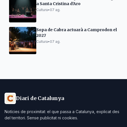
a Santa Cristina d'Aro
Cultura
•
07 ag.
Sopa de Cabra actuarà a Camprodon el
2027
Cultura
•
07 ag.
Diari de Catalunya
Notícies de proximitat: el que passa a Catalunya, explicat des
del territori. Sense publicitat ni cookies.