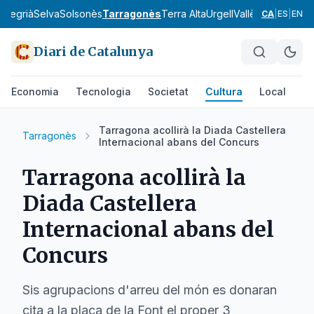
a
Segrià
Selva
Solsonès
Tarragonès
Terra Alta
Urgell
Vallès Occidental
CA
|
ES
|
EN
Diari de Catalunya
Economia
Tecnologia
Societat
Cultura
Local
Es
Tarragona acollirà la Diada Castellera
Tarragonès
Internacional abans del Concurs
Tarragona acollirà la
Diada Castellera
Internacional abans del
Concurs
Sis agrupacions d'arreu del món es donaran
cita a la plaça de la Font el proper 3