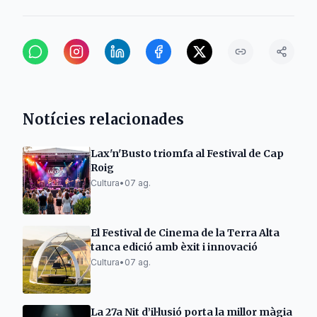
Notícies relacionades
Lax'n'Busto triomfa al Festival de Cap
Roig
Cultura
•
07 ag.
El Festival de Cinema de la Terra Alta
tanca edició amb èxit i innovació
Cultura
•
07 ag.
La 27a Nit d’il·lusió porta la millor màgia