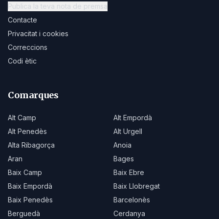
Publica la teva nota de premsa
Contacte
Privacitat i cookies
Correccions
Codi ètic
Comarques
Alt Camp
Alt Empordà
Alt Penedès
Alt Urgell
Alta Ribagorça
Anoia
Aran
Bages
Baix Camp
Baix Ebre
Baix Empordà
Baix Llobregat
Baix Penedès
Barcelonès
Berguedà
Cerdanya