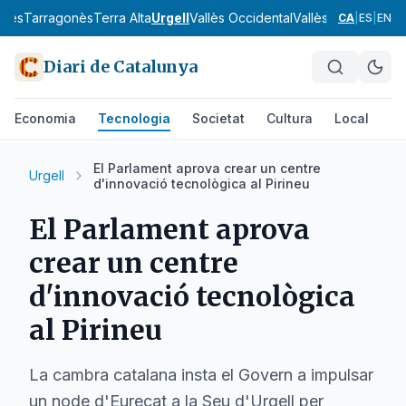
onès
Tarragonès
Terra Alta
Urgell
Vallès Occidental
Vallès Oriental
Alt 
CA
|
ES
|
EN
Diari de Catalunya
Economia
Tecnologia
Societat
Cultura
Local
Es
El Parlament aprova crear un centre
Urgell
d'innovació tecnològica al Pirineu
El Parlament aprova
crear un centre
d'innovació tecnològica
al Pirineu
La cambra catalana insta el Govern a impulsar
un node d'Eurecat a la Seu d'Urgell per