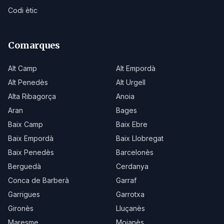
Codi ètic
Comarques
Alt Camp
Alt Empordà
Alt Penedès
Alt Urgell
Alta Ribagorça
Anoia
Aran
Bages
Baix Camp
Baix Ebre
Baix Empordà
Baix Llobregat
Baix Penedès
Barcelonès
Berguedà
Cerdanya
Conca de Barberà
Garraf
Garrigues
Garrotxa
Gironès
Lluçanès
Maresme
Moianès