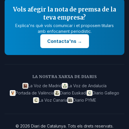
Vols afegir la nota de premsa de la
teva empresa?
Explica'ns què vols comunicar i et proposem titulars
amb enfocament periodístic.
Contacta'ns
→
LA NOSTRA XARXA DE DIARIS
La Voz de Madrid
La Voz de Andalucía
Portada de València
Diario Euskadi
Diario Gallego
La Voz Canaria
Diario PYME
©
2026
Diari de Catalunya
.
Tots els drets reservats.