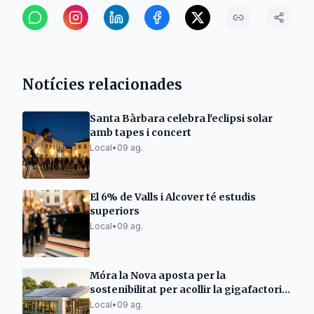
Notícies relacionades
Santa Bàrbara celebra l'eclipsi solar
amb tapes i concert
Local
•
09 ag.
El 6% de Valls i Alcover té estudis
superiors
Local
•
09 ag.
Móra la Nova aposta per la
sostenibilitat per acollir la gigafactoria
d'IA
Local
•
09 ag.