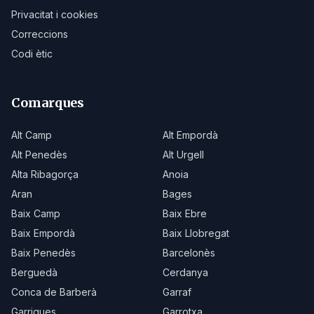
Privacitat i cookies
Correccions
Codi ètic
Comarques
Alt Camp
Alt Empordà
Alt Penedès
Alt Urgell
Alta Ribagorça
Anoia
Aran
Bages
Baix Camp
Baix Ebre
Baix Empordà
Baix Llobregat
Baix Penedès
Barcelonès
Berguedà
Cerdanya
Conca de Barberà
Garraf
Garrigues
Garrotxa