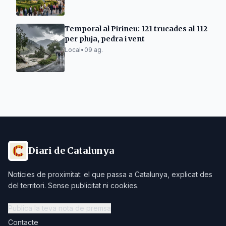
Temporal al Pirineu: 121 trucades al 112
per pluja, pedra i vent
Local
•
09 ag.
Diari de Catalunya
Notícies de proximitat: el que passa a Catalunya, explicat des
del territori. Sense publicitat ni cookies.
Publica la teva nota de premsa
Contacte