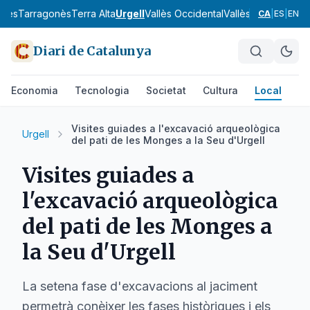
onès
Tarragonès
Terra Alta
Urgell
Vallès Occidental
Vallès Oriental
Alt 
CA
|
ES
|
EN
Diari de Catalunya
Economia
Tecnologia
Societat
Cultura
Local
Es
Visites guiades a l'excavació arqueològica
Urgell
del pati de les Monges a la Seu d'Urgell
Visites guiades a
l'excavació arqueològica
del pati de les Monges a
la Seu d'Urgell
La setena fase d'excavacions al jaciment
permetrà conèixer les fases històriques i els