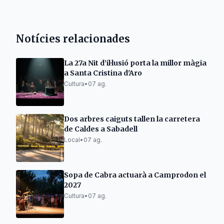
Notícies relacionades
La 27a Nit d’il·lusió porta la millor màgia
a Santa Cristina d'Aro
Cultura
•
07 ag.
Dos arbres caiguts tallen la carretera
de Caldes a Sabadell
Local
•
07 ag.
Sopa de Cabra actuarà a Camprodon el
2027
Cultura
•
07 ag.