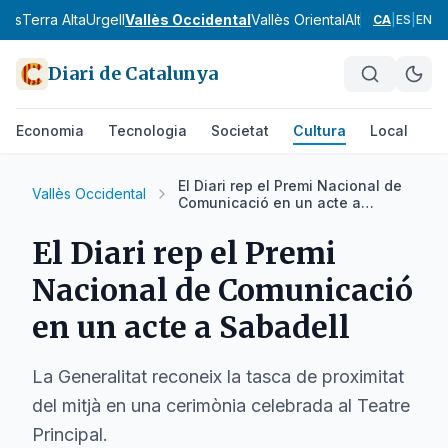
nès
Terra Alta
Urgell
Vallès Occidental
Vallès Oriental
Alt Camp
Alt Em
CA
|
ES
|
EN
Diari de Catalunya
Economia
Tecnologia
Societat
Cultura
Local
Es
El Diari rep el Premi Nacional de
Vallès Occidental
Comunicació en un acte a
Sabadell
El Diari rep el Premi
Nacional de Comunicació
en un acte a Sabadell
La Generalitat reconeix la tasca de proximitat
del mitjà en una cerimònia celebrada al Teatre
Principal.