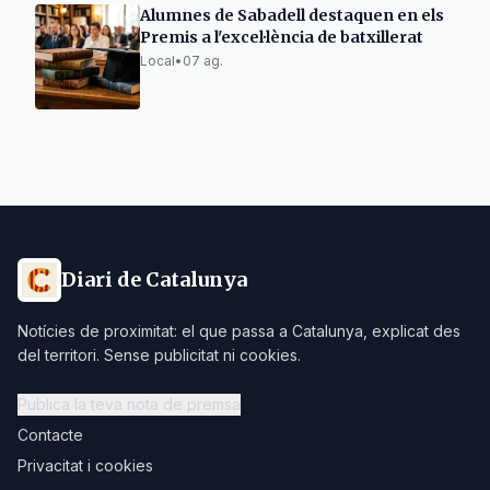
Alumnes de Sabadell destaquen en els
Premis a l'excel·lència de batxillerat
Local
•
07 ag.
Diari de Catalunya
Notícies de proximitat: el que passa a Catalunya, explicat des
del territori. Sense publicitat ni cookies.
Publica la teva nota de premsa
Contacte
Privacitat i cookies