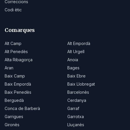
Correccions
Codi ètic
Comarques
Alt Camp
Alt Empordà
Alt Penedès
Alt Urgell
Alta Ribagorça
Anoia
Aran
Bages
Baix Camp
Baix Ebre
Baix Empordà
Baix Llobregat
Baix Penedès
Barcelonès
Berguedà
Cerdanya
Conca de Barberà
Garraf
Garrigues
Garrotxa
Gironès
Lluçanès