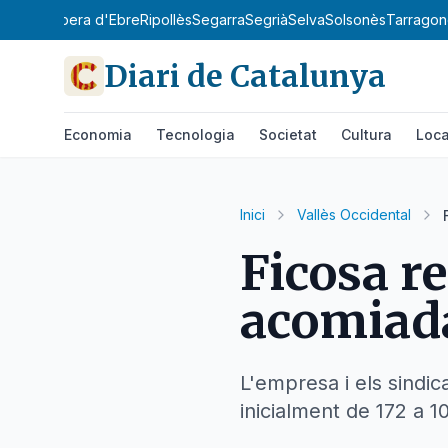
y
Priorat
Ribera d'Ebre
Ripollès
Segarra
Segrià
Selva
Solsonès
Tarragon
Diari de Catalunya
Economia
Tecnologia
Societat
Cultura
Loca
Inici
Vallès Occidental
Ficosa r
acomiada
L'empresa i els sindic
inicialment de 172 a 