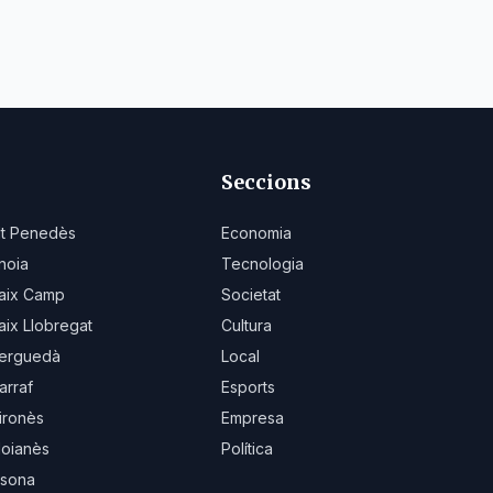
Seccions
lt Penedès
Economia
noia
Tecnologia
aix Camp
Societat
aix Llobregat
Cultura
erguedà
Local
arraf
Esports
ironès
Empresa
oianès
Política
sona