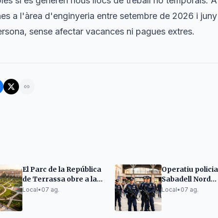
les si es generen nous llocs de treball no temporals. 
es a l'àrea d'enginyeria entre setembre de 2026 i ju
ersona, sense afectar vacances ni pagues extres.
El Parc de la República
Operatiu policia
de Terrassa obre a la
Sabadell Nord
tardor com a segona
identifica 46 p
Local
•
07 ag.
Local
•
07 ag.
gran zona verda
amb 115 antece