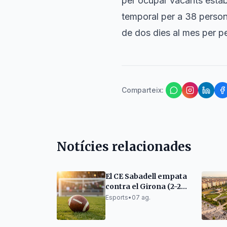
per ocupar vacants estab
temporal per a 38 person
de dos dies al mes per p
Comparteix
:
Notícies relacionades
El CE Sabadell empata
contra el Girona (2-2)
en un partit de
Esports
•
07 ag.
pretemporada