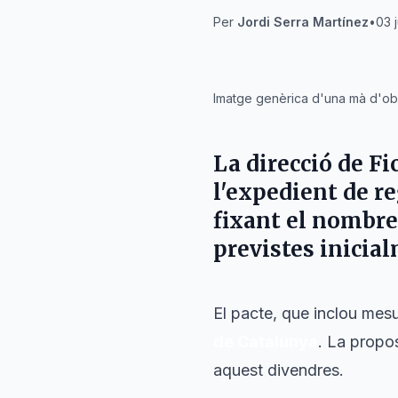
Per
Jordi Serra Martínez
•
03 
IA
Imatge genèrica d'una mà d'obr
La direcció de
Fi
l'expedient de r
fixant el nombre
previstes inicia
El pacte, que inclou mesu
de Catalunya
. La propos
aquest divendres.