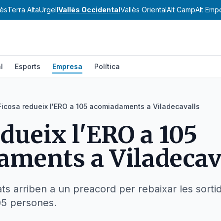
ès
Terra Alta
Urgell
Vallès Occidental
Vallès Oriental
Alt Camp
Alt Emp
l
Esports
Empresa
Política
Ficosa redueix l'ERO a 105 acomiadaments a Viladecavalls
edueix l'ERO a 105
ments a Viladecav
ats arriben a un preacord per rebaixar les sorti
105 persones.