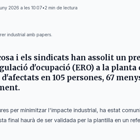
juny 2026 a les 10:07
•
2
min de lectura
er industrial amb papers.
cosa
i els sindicats han assolit un pr
egulació d'ocupació (ERO) a la planta
 d'afectats en 105 persones, 67 menys
lment.
res per minimitzar l'impacte industrial, ha estat comun
ta final haurà de ser validada per la plantilla en un re