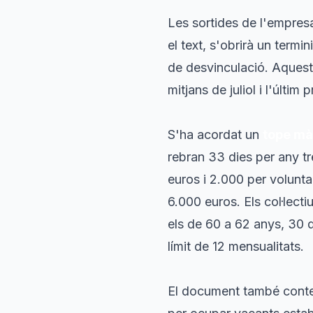
Les sortides de l'empres
el text, s'obrirà un termi
de desvinculació. Aquest
mitjans de juliol i l'últim
S'ha acordat un
tope mà
rebran 33 dies per any t
euros i 2.000 per voluntar
6.000 euros. Els col·lec
els de 60 a 62 anys, 30 
límit de 12 mensualitats.
El document també cont