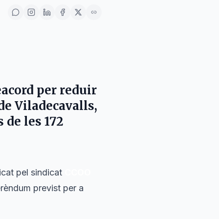
eacord per reduir
 de
Viladecavalls
,
 de les 172
icat pel sindicat
CCOO
ferèndum previst per a