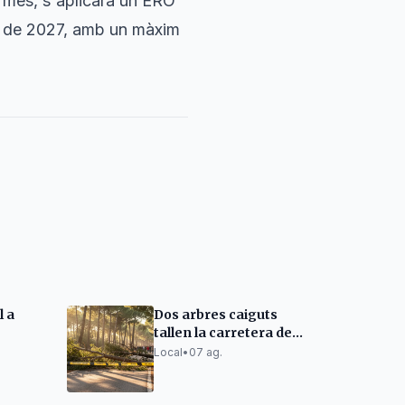
A més, s'aplicarà un ERO
ny de 2027, amb un màxim
l a
Dos arbres caiguts
tallen la carretera de
ersones
Caldes a Sabadell
Local
•
07 ag.
dents