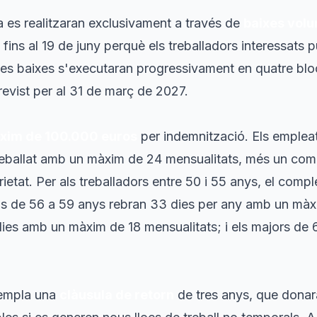
a es realitzaran exclusivament a través de
baixes volu
ni fins al 19 de juny perquè els treballadors interessats 
es baixes s'executaran progressivament en quatre bloc
 previst per al 31 de març de 2027.
xim de 100.000 euros
per indemnització. Els emplea
reballat amb un màxim de 24 mensualitats, més un com
ietat. Per als treballadors entre 50 i 55 anys, el compl
tius de 56 a 59 anys rebran 33 dies per any amb un màx
dies amb un màxim de 18 mensualitats; i els majors de
empla una
clàusula de retorn
de tres anys, que donarà 