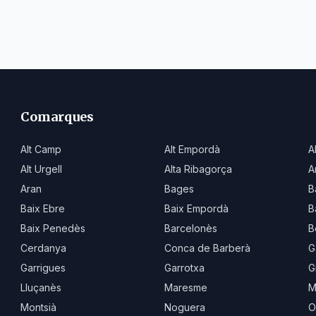
Comarques
Alt Camp
Alt Empordà
A
Alt Urgell
Alta Ribagorça
A
Aran
Bages
B
Baix Ebre
Baix Empordà
B
Baix Penedès
Barcelonès
B
Cerdanya
Conca de Barberà
G
Garrigues
Garrotxa
G
Lluçanès
Maresme
M
Montsià
Noguera
O