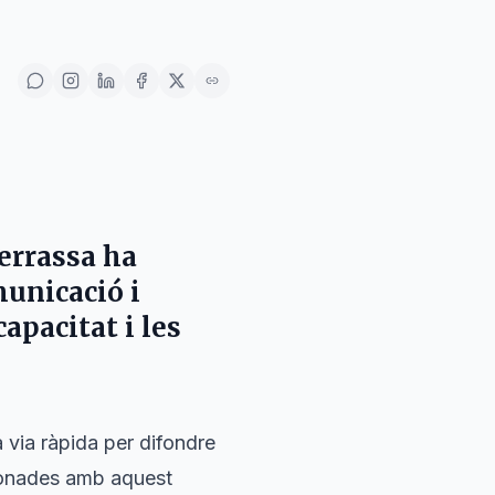
Terrassa ha
municació i
apacitat i les
a via ràpida per difondre
acionades amb aquest