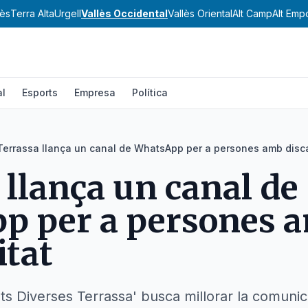
ès
Terra Alta
Urgell
Vallès Occidental
Vallès Oriental
Alt Camp
Alt Emp
al
Esports
Empresa
Política
Terrassa llança un canal de WhatsApp per a persones amb disc
 llança un canal de
p per a persones 
itat
ts Diverses Terrassa' busca millorar la comunica