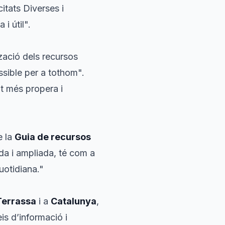
citats Diverses i
i útil".
tzació dels recursos
ssible per a tothom".
t més propera i
e la
Guia de recursos
ada i ampliada, té com a
quotidiana."
Terrassa
i a
Catalunya
,
s d’informació i