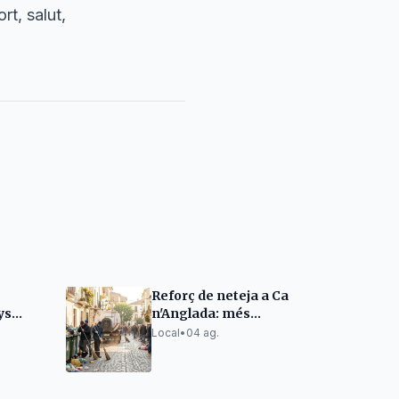
t, salut,
Reforç de neteja a Ca
ys
n'Anglada: més
personal i contenidors
Local
•
04 ag.