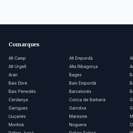
Comarques
Alt Camp
Alt Empordà
A
Alt Urgell
Alta Ribagorça
A
Aran
Bages
B
Baix Ebre
Baix Empordà
B
Baix Penedès
Barcelonès
B
Cerdanya
Conca de Barberà
G
Garrigues
Garrotxa
G
Lluçanès
Maresme
M
Montsià
Noguera
O
Pallars Jussà
Pallars Sobirà
P