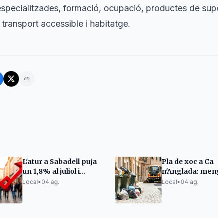
specialitzades, formació, ocupació, productes de supor
transport accessible i habitatge.
L'atur a Sabadell puja
Pla de xoc a Ca
un 1,8% al juliol i
n'Anglada: men
supera els 10.400
brutícia i avisos
Local
•
04 ag.
Local
•
04 ag.
inscrits
ciutadans