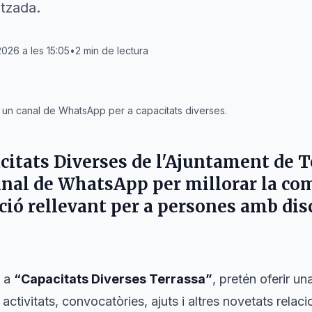
itzada.
2026 a les 15:05
•
2
min de lectura
b un canal de WhatsApp per a capacitats diverses.
acitats Diverses de l'Ajuntament de 
anal de WhatsApp per millorar la co
ció rellevant per a persones amb disc
m a
“Capacitats Diverses Terrassa”
, pretén oferir un
 activitats, convocatòries, ajuts i altres novetats rel