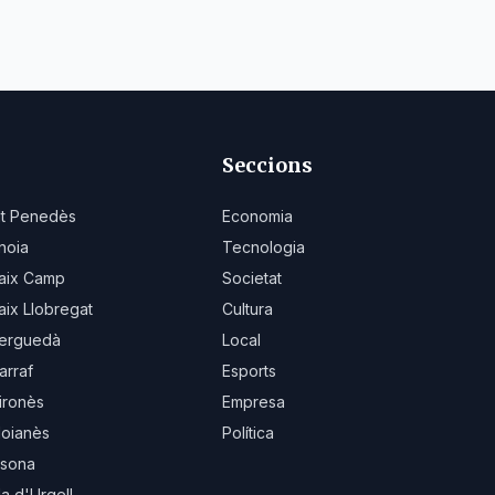
Seccions
lt Penedès
Economia
noia
Tecnologia
aix Camp
Societat
aix Llobregat
Cultura
erguedà
Local
arraf
Esports
ironès
Empresa
oianès
Política
sona
la d'Urgell