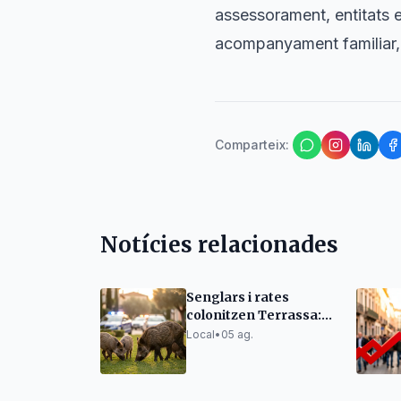
assessorament, entitats e
acompanyament familiar, 
Comparteix
:
Notícies relacionades
Senglars i rates
colonitzen Terrassa:
alerten de plagues
Local
•
05 ag.
històriques