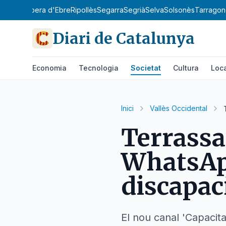
y
Priorat
Ribera d'Ebre
Ripollès
Segarra
Segrià
Selva
Solsonès
Tarragon
Diari de Catalunya
Economia
Tecnologia
Societat
Cultura
Loc
Inici
Vallès Occidental
Terrassa
WhatsAp
discapac
El nou canal 'Capacita