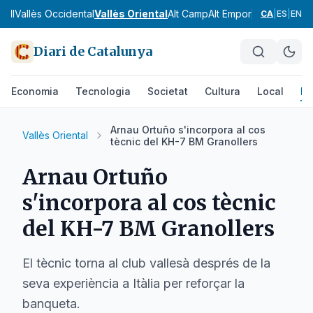
gell
Vallès Occidental
Vallès Oriental
Alt Camp
Alt Empordà
Alt Pened
CA
|
ES
|
EN
Diari de Catalunya
Economia
Tecnologia
Societat
Cultura
Local
Es
Arnau Ortuño s'incorpora al cos
Vallès Oriental
tècnic del KH-7 BM Granollers
Arnau Ortuño
s'incorpora al cos tècnic
del KH-7 BM Granollers
El tècnic torna al club vallesà després de la
seva experiència a Itàlia per reforçar la
banqueta.