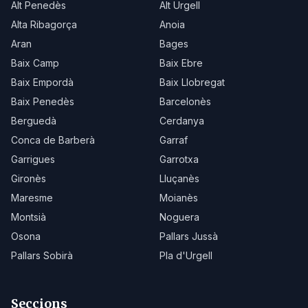
Alt Penedès
Alt Urgell
Alta Ribagorça
Anoia
Aran
Bages
Baix Camp
Baix Ebre
Baix Empordà
Baix Llobregat
Baix Penedès
Barcelonès
Berguedà
Cerdanya
Conca de Barberà
Garraf
Garrigues
Garrotxa
Gironès
Lluçanès
Maresme
Moianès
Montsià
Noguera
Osona
Pallars Jussà
Pallars Sobirà
Pla d'Urgell
Seccions