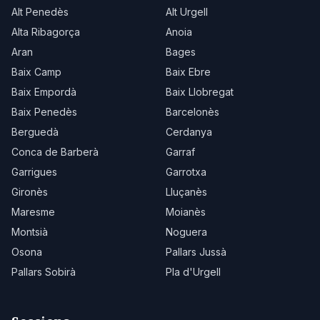
Alt Penedès
Alt Urgell
Alta Ribagorça
Anoia
Aran
Bages
Baix Camp
Baix Ebre
Baix Empordà
Baix Llobregat
Baix Penedès
Barcelonès
Berguedà
Cerdanya
Conca de Barberà
Garraf
Garrigues
Garrotxa
Gironès
Lluçanès
Maresme
Moianès
Montsià
Noguera
Osona
Pallars Jussà
Pallars Sobirà
Pla d'Urgell