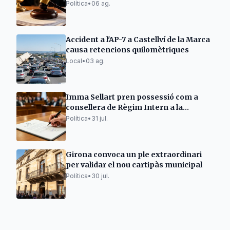
policia
Política
•
06 ag.
Accident a l'AP-7 a Castellví de la Marca
causa retencions quilomètriques
Local
•
03 ag.
Imma Sellart pren possessió com a
consellera de Règim Intern a la
Noguera
Política
•
31 jul.
Girona convoca un ple extraordinari
per validar el nou cartipàs municipal
Política
•
30 jul.