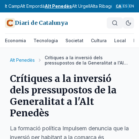
Alt Camp
Alt Empordà
Alt Penedès
Alt Urgell
Alta Ribagorça
Anoia
Ara
CA
|
ES
|
EN
Diari de Catalunya
Economia
Tecnologia
Societat
Cultura
Local
Es
Crítiques a la inversió dels
Alt Penedès
pressupostos de la Generalitat a l'Alt
Penedès
Crítiques a la inversió
dels pressupostos de la
Generalitat a l'Alt
Penedès
La formació política Impulsem denuncia que la
inversió per habitant a la comarca és