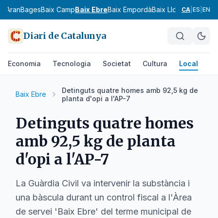
ia
Aran
Bages
Baix Camp
Baix Ebre
Baix Empordà
Baix Llobregat
Baix 
CA
|
ES
|
EN
Diari de Catalunya
Economia
Tecnologia
Societat
Cultura
Local
Es
Detinguts quatre homes amb 92,5 kg de
Baix Ebre
planta d'opi a l'AP-7
Detinguts quatre homes
amb 92,5 kg de planta
d'opi a l'AP-7
La Guàrdia Civil va intervenir la substància i
una bàscula durant un control fiscal a l'Àrea
de servei 'Baix Ebre' del terme municipal de