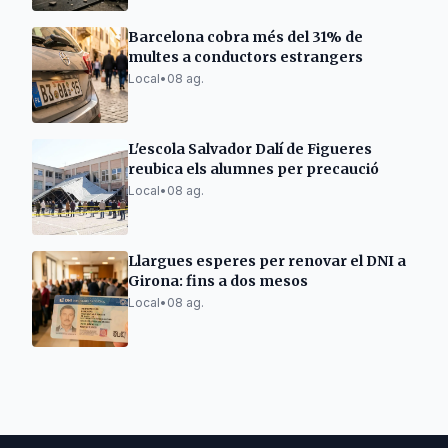
Barcelona cobra més del 31% de
multes a conductors estrangers
Local
•
08 ag.
L'escola Salvador Dalí de Figueres
reubica els alumnes per precaució
Local
•
08 ag.
Llargues esperes per renovar el DNI a
Girona: fins a dos mesos
Local
•
08 ag.