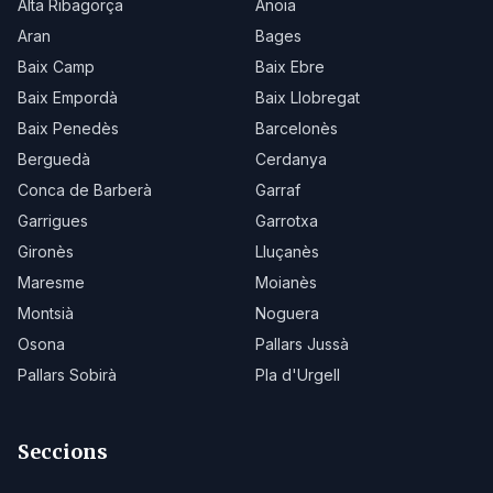
Alta Ribagorça
Anoia
Aran
Bages
Baix Camp
Baix Ebre
Baix Empordà
Baix Llobregat
Baix Penedès
Barcelonès
Berguedà
Cerdanya
Conca de Barberà
Garraf
Garrigues
Garrotxa
Gironès
Lluçanès
Maresme
Moianès
Montsià
Noguera
Osona
Pallars Jussà
Pallars Sobirà
Pla d'Urgell
Seccions