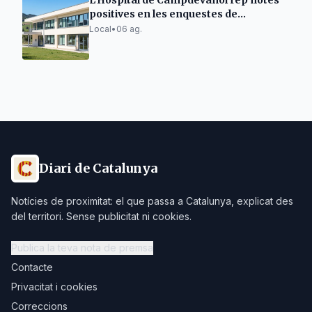
L'Hospital de Campdevànol rep notes
positives en les enquestes de
satisfacció
Local
•
06 ag.
Diari de Catalunya
Notícies de proximitat: el que passa a Catalunya, explicat des
del territori. Sense publicitat ni cookies.
Publica la teva nota de premsa
Contacte
Privacitat i cookies
Correccions