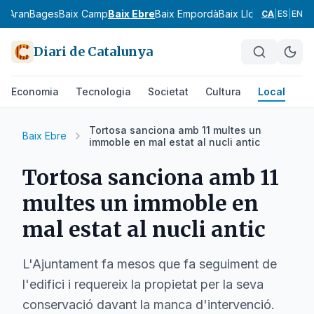
ia
Aran
Bages
Baix Camp
Baix Ebre
Baix Empordà
Baix Llobregat
Baix 
CA
|
ES
|
EN
Diari de Catalunya
Economia
Tecnologia
Societat
Cultura
Local
Es
Tortosa sanciona amb 11 multes un
Baix Ebre
immoble en mal estat al nucli antic
Tortosa sanciona amb 11
multes un immoble en
mal estat al nucli antic
L'Ajuntament fa mesos que fa seguiment de
l'edifici i requereix la propietat per la seva
conservació davant la manca d'intervenció.