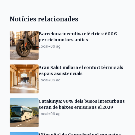
Notícies relacionades
Barcelona incentiva elèctrics: 600€
per ciclomotors antics
Local
•
06 ag.
Aran Salut millora el confort tèrmic als
espais assistencials
Local
•
06 ag.
Catalunya: 90% dels busos interurbans
seran de baixes emissions el 2029
Local
•
06 ag.