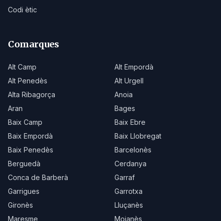
Codi ètic
Comarques
Alt Camp
Alt Empordà
Alt Penedès
Alt Urgell
Alta Ribagorça
Anoia
Aran
Bages
Baix Camp
Baix Ebre
Baix Empordà
Baix Llobregat
Baix Penedès
Barcelonès
Berguedà
Cerdanya
Conca de Barberà
Garraf
Garrigues
Garrotxa
Gironès
Lluçanès
Maresme
Moianès