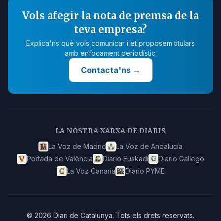
Vols afegir la nota de premsa de la
teva empresa?
Explica'ns què vols comunicar i et proposem titulars
amb enfocament periodístic.
Contacta'ns
→
LA NOSTRA XARXA DE DIARIS
La Voz de Madrid
La Voz de Andalucía
Portada de València
Diario Euskadi
Diario Gallego
La Voz Canaria
Diario PYME
©
2026
Diari de Catalunya
.
Tots els drets reservats.