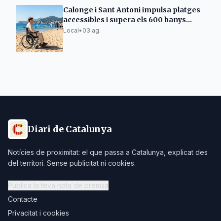
Calonge i Sant Antoni impulsa platges
accessibles i supera els 600 banys
assistits
Local
•
03 ag.
Diari de Catalunya
Notícies de proximitat: el que passa a Catalunya, explicat des
del territori. Sense publicitat ni cookies.
Publica la teva nota de premsa
Contacte
Privacitat i cookies