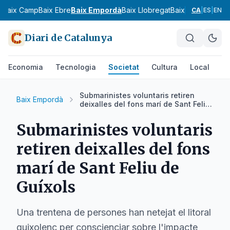
s
Baix Camp
Baix Ebre
Baix Empordà
Baix Llobregat
Baix Penedès
Bar
CA
|
ES
|
EN
Diari de Catalunya
Economia
Tecnologia
Societat
Cultura
Local
Es
Submarinistes voluntaris retiren
Baix Empordà
deixalles del fons marí de Sant Feliu
de Guíxols
Submarinistes voluntaris
retiren deixalles del fons
marí de Sant Feliu de
Guíxols
Una trentena de persones han netejat el litoral
guixolenc per conscienciar sobre l'impacte