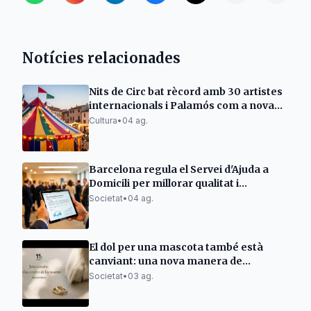
Notícies relacionades
Nits de Circ bat rècord amb 30 artistes
internacionals i Palamós com a nova
seu
Cultura
•
04 ag.
Barcelona regula el Servei d'Ajuda a
Domicili per millorar qualitat i
eficiència
Societat
•
04 ag.
El dol per una mascota també està
canviant: una nova manera de
mantenir-ne viu el record
Societat
•
03 ag.