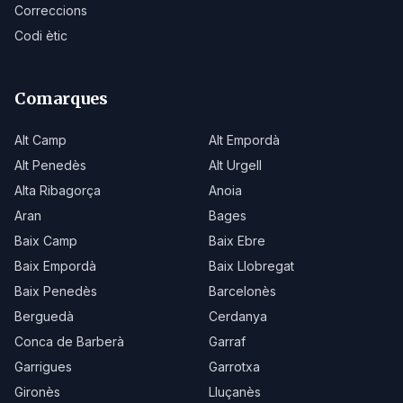
Correccions
Codi ètic
Comarques
Alt Camp
Alt Empordà
Alt Penedès
Alt Urgell
Alta Ribagorça
Anoia
Aran
Bages
Baix Camp
Baix Ebre
Baix Empordà
Baix Llobregat
Baix Penedès
Barcelonès
Berguedà
Cerdanya
Conca de Barberà
Garraf
Garrigues
Garrotxa
Gironès
Lluçanès