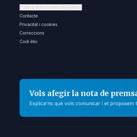
Publica la teva nota de premsa
Contacte
Privacitat i cookies
Correccions
Codi ètic
Vols afegir la nota de prems
Explica'ns què vols comunicar i et proposem t