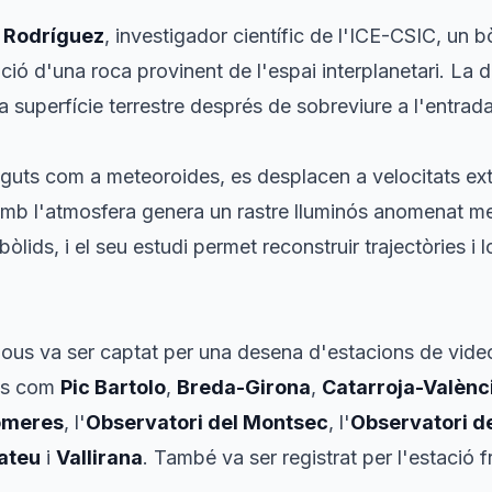
i Rodríguez
, investigador científic de l'ICE-CSIC, un 
ació d'una roca provinent de l'espai interplanetari. La 
 la superfície terrestre després de sobreviure a l'entrad
uts com a meteoroides, es desplacen a velocitats ext
ó amb l'atmosfera genera un rastre lluminós anomenat m
bòlids, i el seu estudi permet reconstruir trajectòries i 
ijous va ser captat per una desena d'estacions de vide
nts com
Pic Bartolo
,
Breda-Girona
,
Catarroja-Valènc
omeres
, l'
Observatori del Montsec
, l'
Observatori de
ateu
i
Vallirana
. També va ser registrat per l'estaci