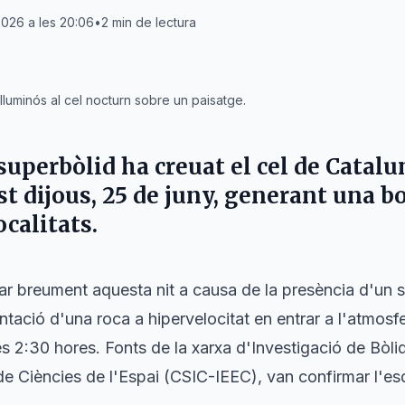
2026 a les 20:06
•
2
min de lectura
luminós al cel nocturn sobre un paisatge.
superbòlid ha creuat el cel de Catalu
 dijous, 25 de juny, generant una bol
ocalitats.
minar breument aquesta nit a causa de la presència d'un 
ntació d'una roca a hipervelocitat en entrar a l'atmosfe
es 2:30 hores. Fonts de la xarxa d'Investigació de Bòl
 de Ciències de l'Espai (CSIC-IEEC), van confirmar l'e