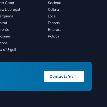
aix Camp
Societat
aix Llobregat
Cultura
erguedà
Local
arraf
Esports
ironès
Empresa
oianès
Política
sona
la d'Urgell
Contacta'ns
→