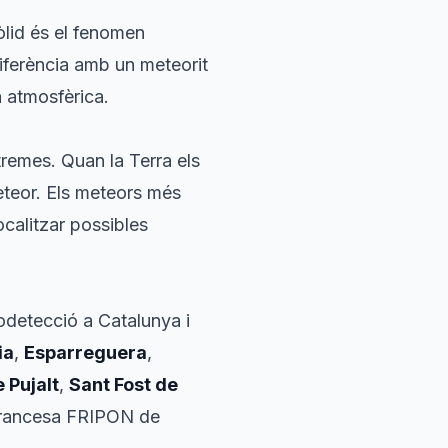
bòlid és el fenomen
diferència amb un meteorit
a atmosfèrica.
remes. Quan la Terra els
eteor. Els meteors més
localitzar possibles
odetecció a Catalunya i
ia
,
Esparreguera
,
 Pujalt
,
Sant Fost de
ó francesa FRIPON de