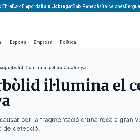
x Ebre
Baix Empordà
Baix Llobregat
Baix Penedès
Barcelonès
Bergu
al
Esports
Empresa
Política
superbòlid il·lumina el cel de Catalunya
òlid il·lumina el c
ya
ausat per la fragmentació d'una roca a gran ve
s de detecció.