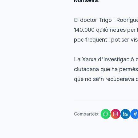
Marsella
.
El doctor Trigo i Rodrígu
140.000 quilòmetres per 
poc freqüent i pot ser vi
La Xarxa d'Investigació d
ciutadana que ha permès 
que no se'n recuperava c
Comparteix
: