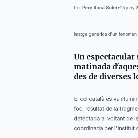
Per
Pere Roca Soler
•
25 juny 
IA
Imatge genèrica d'un fenomen l
Un espectacular 
matinada d'aquest
des de diverses l
El cel català es va il·lu
foc, resultat de la fragme
detectada al voltant de l
coordinada per l'Institut