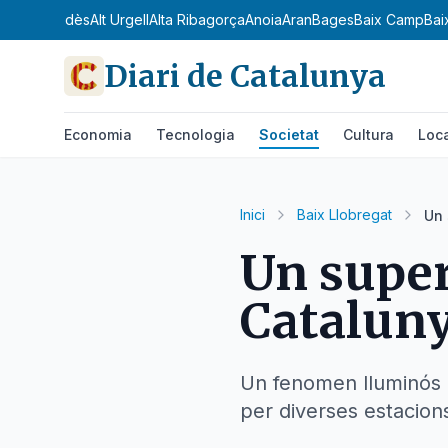
dà
Alt Penedès
Alt Urgell
Alta Ribagorça
Anoia
Aran
Bages
Baix Camp
Bai
Diari de Catalunya
Economia
Tecnologia
Societat
Cultura
Loc
Inici
Baix Llobregat
Un 
Un superb
Catalun
Un fenomen lluminós c
per diverses estacion