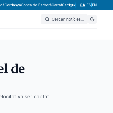
edà
Cerdanya
Conca de Barberà
Garraf
Garrigues
Garrotxa
CA
|
ES
|
EN
Gironès
Lluç
Cercar notícies
...
el de
locitat va ser captat