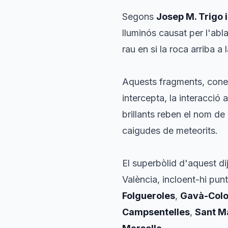
Segons
Josep M. Trigo 
lluminós causat per l'abl
rau en si la roca arriba a
Aquests fragments, coneg
intercepta, la interacci
brillants reben el nom de 
caigudes de meteorits.
El superbòlid d'aquest d
València, incloent-hi pu
Folgueroles
,
Gavà-Col
Campsentelles
,
Sant M