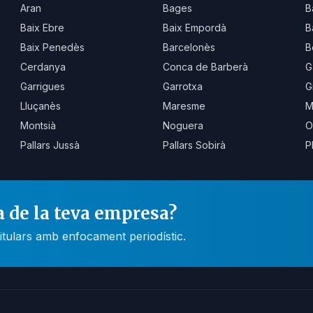
Aran
Bages
B
Baix Ebre
Baix Empordà
B
Baix Penedès
Barcelonès
B
Cerdanya
Conca de Barberà
G
Garrigues
Garrotxa
G
Lluçanès
Maresme
M
Montsià
Noguera
O
Pallars Jussà
Pallars Sobirà
P
a de la teva empresa?
itulars amb enfocament periodístic.