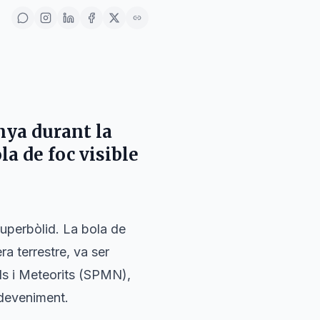
nya durant la
a de foc visible
superbòlid. La bola de
ra terrestre, va ser
ids i Meteorits (SPMN),
sdeveniment.