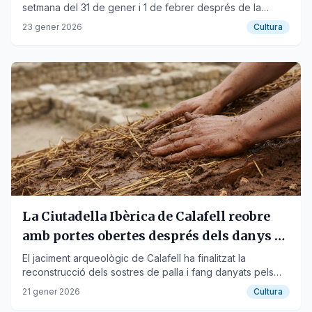
setmana del 31 de gener i 1 de febrer després de la
reparació dels sostres danyats per la DANA.
23 gener 2026
Cultura
La Ciutadella Ibèrica de Calafell reobre
amb portes obertes després dels danys de
la DANA
El jaciment arqueològic de Calafell ha finalitzat la
reconstrucció dels sostres de palla i fang danyats pels
aiguats de l'octubre.
21 gener 2026
Cultura