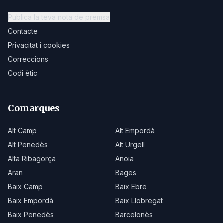
Publica la teva nota de premsa
Contacte
Privacitat i cookies
Correccions
Codi ètic
Comarques
Alt Camp
Alt Empordà
Alt Penedès
Alt Urgell
Alta Ribagorça
Anoia
Aran
Bages
Baix Camp
Baix Ebre
Baix Empordà
Baix Llobregat
Baix Penedès
Barcelonès