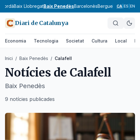
mpordà
Baix Llobregat
Baix Penedès
Barcelonès
Berguedà
Cerdanya
CA
|
ES
|
EN
Diari de Catalunya
Economia
Tecnologia
Societat
Cultura
Local
Es
Inici
/
Baix Penedès
/
Calafell
Notícies de
Calafell
Baix Penedès
9 notícies publicades