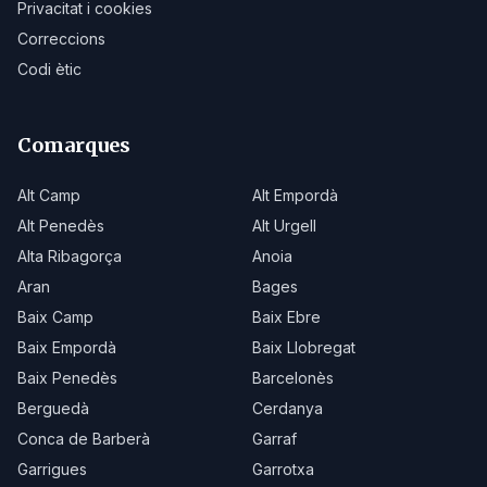
Privacitat i cookies
Correccions
Codi ètic
Comarques
Alt Camp
Alt Empordà
Alt Penedès
Alt Urgell
Alta Ribagorça
Anoia
Aran
Bages
Baix Camp
Baix Ebre
Baix Empordà
Baix Llobregat
Baix Penedès
Barcelonès
Berguedà
Cerdanya
Conca de Barberà
Garraf
Garrigues
Garrotxa