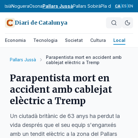
ontsià
Noguera
Osona
Pallars Jussà
Pallars Sobirà
Pla d'Urgell
Pla de
CA
|
ES
|
EN
Diari de Catalunya
Economia
Tecnologia
Societat
Cultura
Local
Es
Parapentista mort en accident amb
Pallars Jussà
cablejat elèctric a Tremp
Parapentista mort en
accident amb cablejat
elèctric a Tremp
Un ciutadà britànic de 63 anys ha perdut la
vida després que el seu equip s'enganxés
amb un tendit elèctric a la zona del Pallars