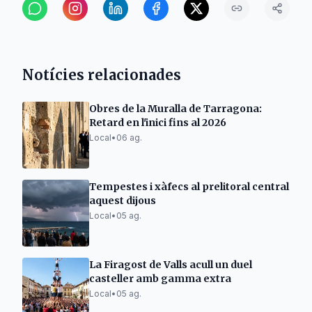
Notícies relacionades
Obres de la Muralla de Tarragona:
Retard en l'inici fins al 2026
Local
•
06 ag.
Tempestes i xàfecs al prelitoral central
aquest dijous
Local
•
05 ag.
La Firagost de Valls acull un duel
casteller amb gamma extra
Local
•
05 ag.