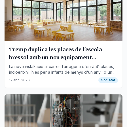
Tremp duplica les places de l'escola
bressol amb un nou equipament
municipal
La nova instal·lació al carrer Tarragona oferirà 41 places,
incloent-hi línies per a infants de menys d'un any i d'un a
dos anys, a partir del pròxim curs.
12 abril 2026
Societat