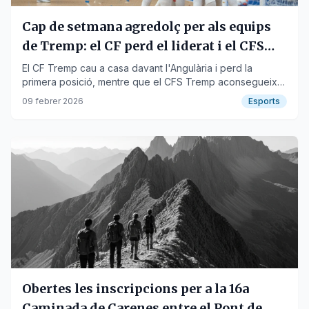
Cap de setmana agredolç per als equips
de Tremp: el CF perd el liderat i el CFS
guanya el capdavant
El CF Tremp cau a casa davant l'Angulària i perd la
primera posició, mentre que el CFS Tremp aconsegueix
una victòria crucial a la pista del líder de futbol sala.
09 febrer 2026
Esports
Obertes les inscripcions per a la 16a
Caminada de Carenes entre el Pont de