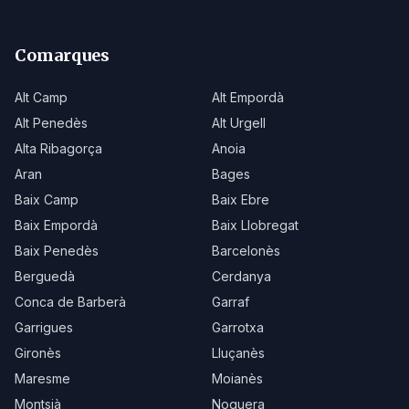
Comarques
Alt Camp
Alt Empordà
Alt Penedès
Alt Urgell
Alta Ribagorça
Anoia
Aran
Bages
Baix Camp
Baix Ebre
Baix Empordà
Baix Llobregat
Baix Penedès
Barcelonès
Berguedà
Cerdanya
Conca de Barberà
Garraf
Garrigues
Garrotxa
Gironès
Lluçanès
Maresme
Moianès
Montsià
Noguera