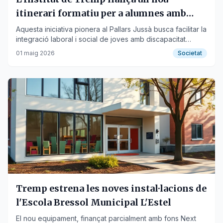
itinerari formatiu per a alumnes amb
necessitats especials
Aquesta iniciativa pionera al Pallars Jussà busca facilitar la
integració laboral i social de joves amb discapacitat
intel·lectual.
01 maig 2026
Societat
Tremp estrena les noves instal·lacions de
l'Escola Bressol Municipal L'Estel
El nou equipament, finançat parcialment amb fons Next