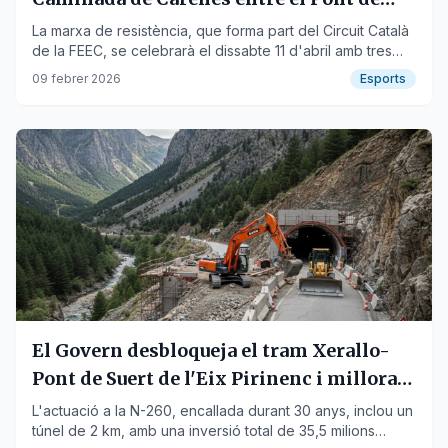
Suert i Tremp
La marxa de resistència, que forma part del Circuit Català
de la FEEC, se celebrarà el dissabte 11 d'abril amb tres
recorreguts.
09 febrer 2026
Esports
El Govern desbloqueja el tram Xerallo-
Pont de Suert de l'Eix Pirinenc i millorarà
Comiols
L'actuació a la N-260, encallada durant 30 anys, inclou un
túnel de 2 km, amb una inversió total de 35,5 milions