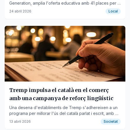
Generation, amplia l'oferta educativa amb 41 places per a
infants de 0 a 3 anys.
24 abril 2026
Local
Tremp impulsa el català en el comerç
amb una campanya de reforç lingüístic
Una desena d'establiments de Tremp s'adhereixen a un
programa per millorar l'ús del català parlat i escrit, amb el
suport del Consell Comarcal i l'Ajuntament.
13 abril 2026
Societat