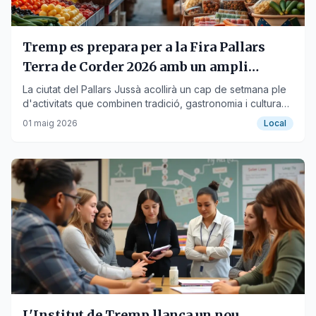
Tremp es prepara per a la Fira Pallars
Terra de Corder 2026 amb un ampli
programa
La ciutat del Pallars Jussà acollirà un cap de setmana ple
d'activitats que combinen tradició, gastronomia i cultura
ovina.
01 maig 2026
Local
L'Institut de Tremp llança un nou