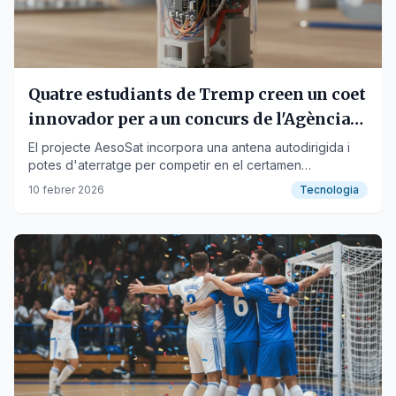
Quatre estudiants de Tremp creen un coet
innovador per a un concurs de l'Agència
Espacial Europea
El projecte AesoSat incorpora una antena autodirigida i
potes d'aterratge per competir en el certamen
internacional CanSat aquest febrer.
10 febrer 2026
Tecnologia