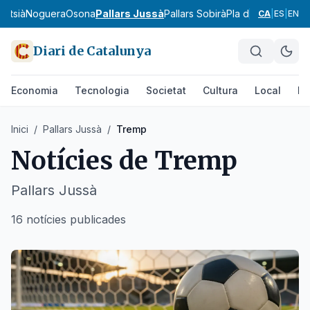
ontsià
Noguera
Osona
Pallars Jussà
Pallars Sobirà
Pla d'Urgell
Pla de
CA
|
ES
|
EN
Diari de Catalunya
Economia
Tecnologia
Societat
Cultura
Local
Es
Inici
/
Pallars Jussà
/
Tremp
Notícies de
Tremp
Pallars Jussà
16 notícies publicades