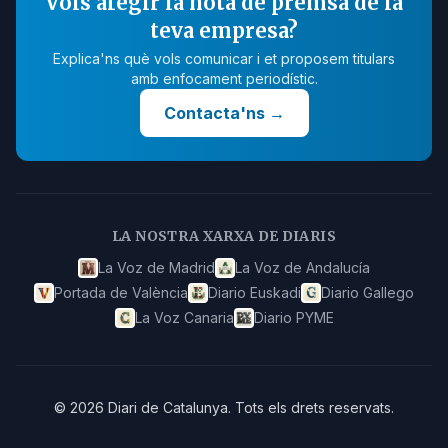
Vols afegir la nota de premsa de la
teva empresa?
Explica'ns què vols comunicar i et proposem titulars
amb enfocament periodístic.
Contacta'ns
→
LA NOSTRA XARXA DE DIARIS
La Voz de Madrid
La Voz de Andalucía
Portada de València
Diario Euskadi
Diario Gallego
La Voz Canaria
Diario PYME
©
2026
Diari de Catalunya
.
Tots els drets reservats.