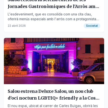
Jornades Gastronòmiques de l'Arròs amb
22 restaurants
L'esdeveniment, que es consolida com una cita clau,
oferirà menús especials amb l'arròs com a protagonista
del 24 d'abril al 24 de maig.
22 abril 2026
Societat
Salou estrena Deluxe Salou, un nou club
d'oci nocturn LGBTIQ+ friendly a la Costa
Daurada
El nou espai, ubicat al carrer de Carles Buïgas, obrirà les