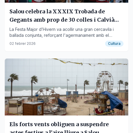
Salou celebra la XXXIX Trobada de
Gegants amb prop de 30 colles i Calvià
com a convidada
La Festa Major d’Hivern va acollir una gran cercavila i
ballada conjunta, reforçant l'agermanament amb el
municipi mallorquí.
02 febrer 2026
Cultura
Els forts vents obliguen a suspendre
actes festius a l'aire lliure a Salou