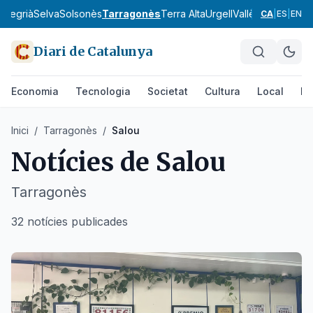
a
Segrià
Selva
Solsonès
Tarragonès
Terra Alta
Urgell
Vallès Occidental
CA
|
ES
|
EN
Diari de Catalunya
Economia
Tecnologia
Societat
Cultura
Local
Es
Inici
/
Tarragonès
/
Salou
Notícies de
Salou
Tarragonès
32 notícies publicades