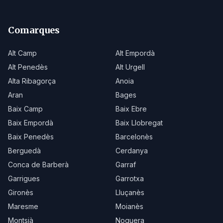
Comarques
Alt Camp
Alt Empordà
Alt Penedès
Alt Urgell
Alta Ribagorça
Anoia
Aran
Bages
Baix Camp
Baix Ebre
Baix Empordà
Baix Llobregat
Baix Penedès
Barcelonès
Berguedà
Cerdanya
Conca de Barberà
Garraf
Garrigues
Garrotxa
Gironès
Lluçanès
Maresme
Moianès
Montsià
Noguera