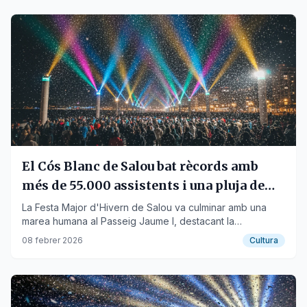
El Cós Blanc de Salou bat rècords amb
més de 55.000 assistents i una pluja de
confeti espectacular
La Festa Major d'Hivern de Salou va culminar amb una
marea humana al Passeig Jaume I, destacant la
participació de 28 carretel·les i l'estrena de noves veus.
08 febrer 2026
Cultura