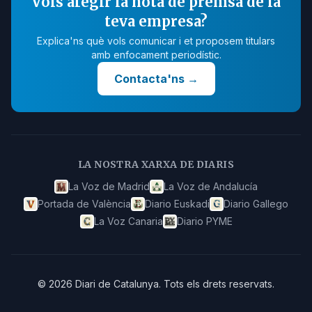
Vols afegir la nota de premsa de la
teva empresa?
Explica'ns què vols comunicar i et proposem titulars
amb enfocament periodístic.
Contacta'ns
→
LA NOSTRA XARXA DE DIARIS
La Voz de Madrid
La Voz de Andalucía
Portada de València
Diario Euskadi
Diario Gallego
La Voz Canaria
Diario PYME
©
2026
Diari de Catalunya
.
Tots els drets reservats.