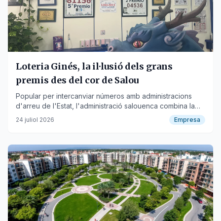
Loteria Ginés, la il·lusió dels grans
premis des del cor de Salou
Popular per intercanviar números amb administracions
d'arreu de l'Estat, l'administració salouenca combina la
proximitat d'un negoci local i la tecnologia digital per
24 juliol 2026
Empresa
portar la sort a clients de tot arreu.