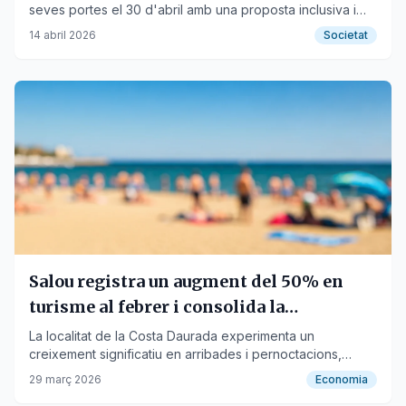
seves portes el 30 d'abril amb una proposta inclusiva i
diversa per a tothom.
14 abril 2026
Societat
Salou registra un augment del 50% en
turisme al febrer i consolida la
desestacionalització
La localitat de la Costa Daurada experimenta un
creixement significatiu en arribades i pernoctacions,
especialment de mercats internacionals.
29 març 2026
Economia