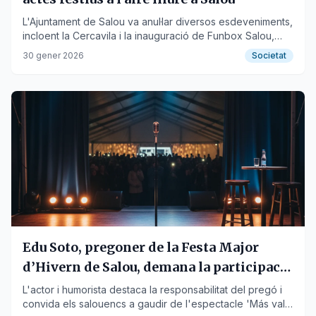
L'Ajuntament de Salou va anul·lar diversos esdeveniments,
incloent la Cercavila i la inauguració de Funbox Salou,
seguint les indicacions de Protecció Civil.
30 gener 2026
Societat
Edu Soto, pregoner de la Festa Major
d’Hivern de Salou, demana la participació
veïnal
L'actor i humorista destaca la responsabilitat del pregó i
convida els salouencs a gaudir de l'espectacle 'Más vale