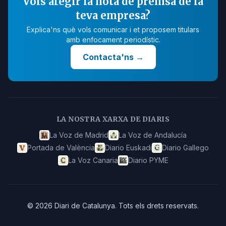
Vols afegir la nota de premsa de la
teva empresa?
Explica'ns què vols comunicar i et proposem titulars
amb enfocament periodístic.
Contacta'ns
→
LA NOSTRA XARXA DE DIARIS
La Voz de Madrid
La Voz de Andalucía
Portada de València
Diario Euskadi
Diario Gallego
La Voz Canaria
Diario PYME
©
2026
Diari de Catalunya
.
Tots els drets reservats.