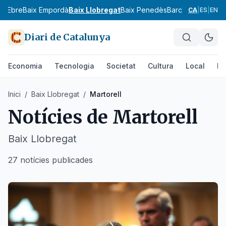
ix Ebre
Baix Empordà
Baix Llobregat
Baix Penedès
Barcelonès
Bergu
CA
|
ES
|
EN
Diari de Catalunya
Economia
Tecnologia
Societat
Cultura
Local
Es
Inici
/
Baix Llobregat
/
Martorell
Notícies de
Martorell
Baix Llobregat
27 notícies publicades