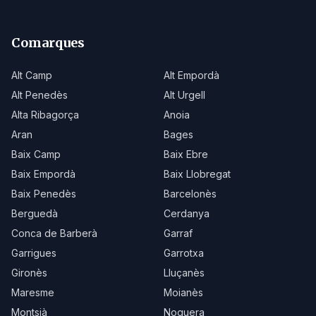
Comarques
Alt Camp
Alt Empordà
Alt Penedès
Alt Urgell
Alta Ribagorça
Anoia
Aran
Bages
Baix Camp
Baix Ebre
Baix Empordà
Baix Llobregat
Baix Penedès
Barcelonès
Berguedà
Cerdanya
Conca de Barberà
Garraf
Garrigues
Garrotxa
Gironès
Lluçanès
Maresme
Moianès
Montsià
Noguera