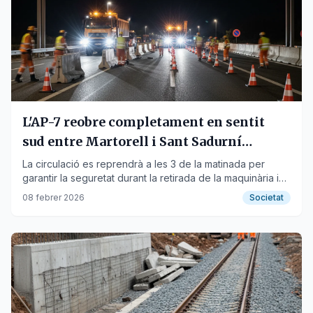
L'AP-7 reobre completament en sentit
sud entre Martorell i Sant Sadurní
aquesta matinada
La circulació es reprendrà a les 3 de la matinada per
garantir la seguretat durant la retirada de la maquinària i
els elements de senyalització.
08 febrer 2026
Societat