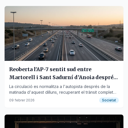
Reoberta l'AP-7 sentit sud entre
Martorell i Sant Sadurní d’Anoia després
de 19 dies
La circulació es normalitza a l'autopista després de la
matinada d'aquest dilluns, recuperant el trànsit complet
en el tram afectat.
09 febrer 2026
Societat