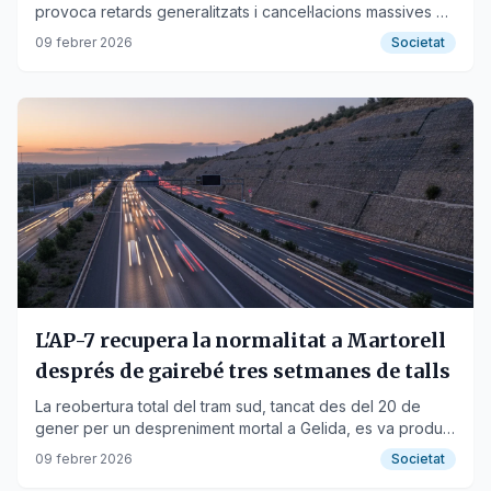
provoca retards generalitzats i cancel·lacions massives a
Rodalies i l'alta velocitat.
09 febrer 2026
Societat
L'AP-7 recupera la normalitat a Martorell
després de gairebé tres setmanes de talls
La reobertura total del tram sud, tancat des del 20 de
gener per un despreniment mortal a Gelida, es va produir
a les 3.00 hores de la matinada.
09 febrer 2026
Societat