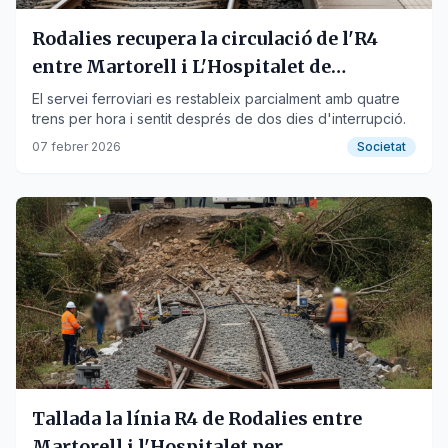
Rodalies recupera la circulació de l'R4
entre Martorell i L'Hospitalet de
Llobregat
El servei ferroviari es restableix parcialment amb quatre
trens per hora i sentit després de dos dies d'interrupció.
07 febrer 2026
Societat
Tallada la línia R4 de Rodalies entre
Martorell i l'Hospitalet per