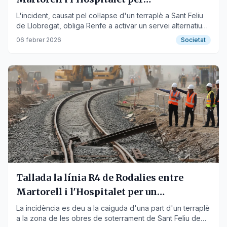
despreniment
L'incident, causat pel col·lapse d'un terraplè a Sant Feliu
de Llobregat, obliga Renfe a activar un servei alternatiu
per carretera i altres transports públics.
06 febrer 2026
Societat
Tallada la línia R4 de Rodalies entre
Martorell i l'Hospitalet per un
despreniment
La incidència es deu a la caiguda d'una part d'un terraplè
a la zona de les obres de soterrament de Sant Feliu de