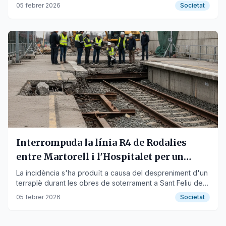
Llobregat.
05 febrer 2026
Societat
Interrompuda la línia R4 de Rodalies
entre Martorell i l'Hospitalet per un
despreniment
La incidència s'ha produït a causa del despreniment d'un
terraplè durant les obres de soterrament a Sant Feliu de
Llobregat, sense previsió de represa.
05 febrer 2026
Societat