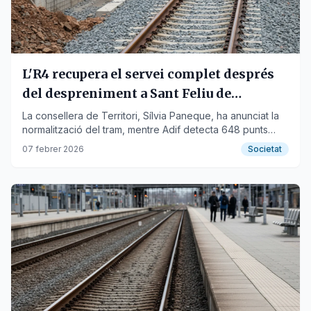
L'R4 recupera el servei complet després
del despreniment a Sant Feliu de
Llobregat
La consellera de Territori, Sílvia Paneque, ha anunciat la
normalització del tram, mentre Adif detecta 648 punts
crítics a la xarxa.
07 febrer 2026
Societat